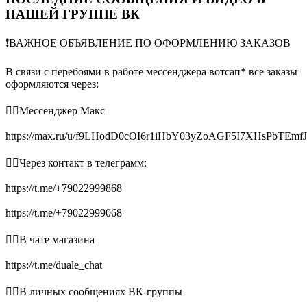
НАШЕЙ ГРУППЕ ВК
❗️ВАЖНОЕ ОБЪЯВЛЕНИЕ ПО ОФОРМЛЕНИЮ ЗАКАЗОВ
В связи с перебоями в работе мессенджера вотсап* все заказы
оформляются через:
👉🏻Мессенджер Макс
https://max.ru/u/f9LHodD0cOI6r1iHbY03yZoAGF5I7XHsPbTEmf
👉🏻Через контакт в телеграмм:
https://t.me/+79022999868
https://t.me/+79022999068
👉🏻В чате магазина
https://t.me/duale_chat
👉🏻В личных сообщениях ВК-группы