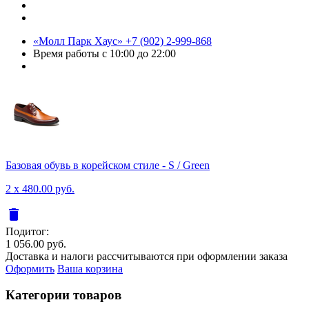
«Молл Парк Хаус»
+7 (902) 2-999-868
Время работы
с 10:00 до 22:00
Базовая обувь в корейском стиле - S / Green
2 x 480.00 руб.
delete
Подитог:
1 056.00 руб.
Доставка и налоги рассчитываются при оформлении заказа
Оформить
Ваша корзина
Категории товаров