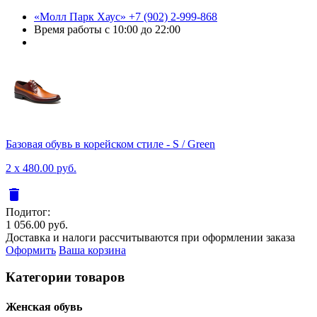
«Молл Парк Хаус»
+7 (902) 2-999-868
Время работы
с 10:00 до 22:00
Базовая обувь в корейском стиле - S / Green
2 x 480.00 руб.
delete
Подитог:
1 056.00 руб.
Доставка и налоги рассчитываются при оформлении заказа
Оформить
Ваша корзина
Категории товаров
Женcкая обувь