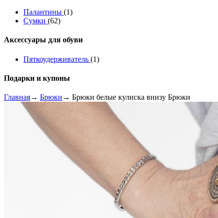
Палантины
(1)
Сумки
(62)
Аксессуары для обуви
Пяткоудерживатель
(1)
Подарки и купоны
Главная
→
Брюки
→ Брюки белые кулиска внизу Брюки