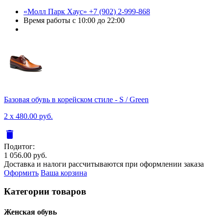
«Молл Парк Хаус»
+7 (902) 2-999-868
Время работы
с 10:00 до 22:00
Базовая обувь в корейском стиле - S / Green
2 x 480.00 руб.
delete
Подитог:
1 056.00 руб.
Доставка и налоги рассчитываются при оформлении заказа
Оформить
Ваша корзина
Категории товаров
Женcкая обувь