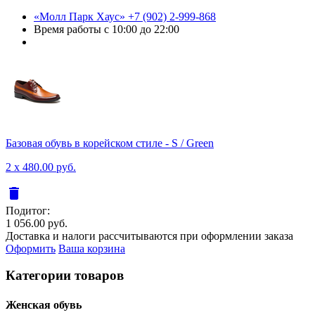
«Молл Парк Хаус»
+7 (902) 2-999-868
Время работы
с 10:00 до 22:00
Базовая обувь в корейском стиле - S / Green
2 x 480.00 руб.
delete
Подитог:
1 056.00 руб.
Доставка и налоги рассчитываются при оформлении заказа
Оформить
Ваша корзина
Категории товаров
Женcкая обувь