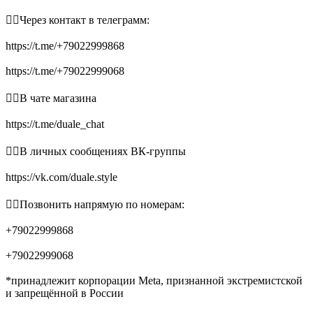
👉🏻Через контакт в телеграмм:
https://t.me/+79022999868
https://t.me/+79022999068
👉🏻В чате магазина
https://t.me/duale_chat
👉🏻В личных сообщениях ВК-группы
https://vk.com/duale.style
👉🏻Позвонить напрямую по номерам:
+79022999868
+79022999068
*принадлежит корпорации Meta, признанной экстремистской
и запрещённой в России