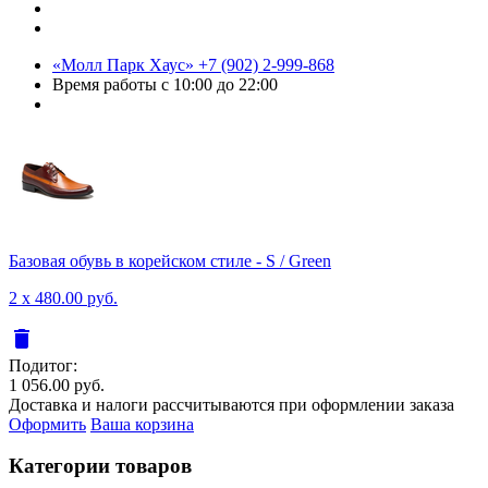
«Молл Парк Хаус»
+7 (902) 2-999-868
Время работы
с 10:00 до 22:00
Базовая обувь в корейском стиле - S / Green
2 x 480.00 руб.
delete
Подитог:
1 056.00 руб.
Доставка и налоги рассчитываются при оформлении заказа
Оформить
Ваша корзина
Категории товаров