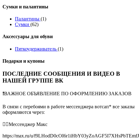
Сумки и палантины
Палантины
(1)
Сумки
(62)
Аксессуары для обуви
Пяткоудерживатель
(1)
Подарки и купоны
ПОСЛЕДНИЕ СООБЩЕНИЯ И ВИДЕО В
НАШЕЙ ГРУППЕ ВК
❗️ВАЖНОЕ ОБЪЯВЛЕНИЕ ПО ОФОРМЛЕНИЮ ЗАКАЗОВ
В связи с перебоями в работе мессенджера вотсап* все заказы
оформляются через:
👉🏻Мессенджер Макс
https://max.ru/u/f9LHodD0cOI6r1iHbY03yZoAGF5I7XHsPbTEmf