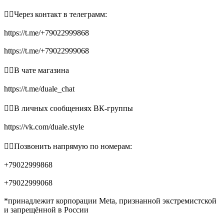
👉🏻Через контакт в телеграмм:
https://t.me/+79022999868
https://t.me/+79022999068
👉🏻В чате магазина
https://t.me/duale_chat
👉🏻В личных сообщениях ВК-группы
https://vk.com/duale.style
👉🏻Позвонить напрямую по номерам:
+79022999868
+79022999068
*принадлежит корпорации Meta, признанной экстремистской
и запрещённой в России