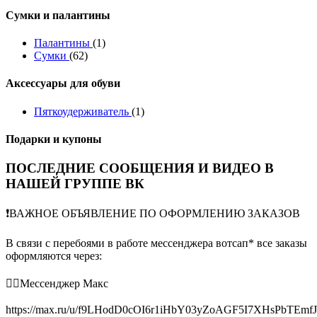
Сумки и палантины
Палантины
(1)
Сумки
(62)
Аксессуары для обуви
Пяткоудерживатель
(1)
Подарки и купоны
ПОСЛЕДНИЕ СООБЩЕНИЯ И ВИДЕО В
НАШЕЙ ГРУППЕ ВК
❗️ВАЖНОЕ ОБЪЯВЛЕНИЕ ПО ОФОРМЛЕНИЮ ЗАКАЗОВ
В связи с перебоями в работе мессенджера вотсап* все заказы
оформляются через:
👉🏻Мессенджер Макс
https://max.ru/u/f9LHodD0cOI6r1iHbY03yZoAGF5I7XHsPbTEmf