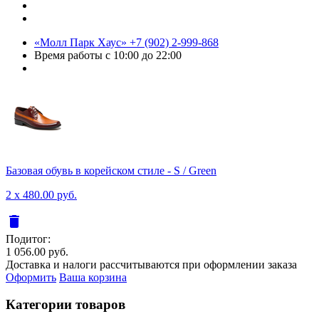
«Молл Парк Хаус»
+7 (902) 2-999-868
Время работы
с 10:00 до 22:00
Базовая обувь в корейском стиле - S / Green
2 x 480.00 руб.
delete
Подитог:
1 056.00 руб.
Доставка и налоги рассчитываются при оформлении заказа
Оформить
Ваша корзина
Категории товаров