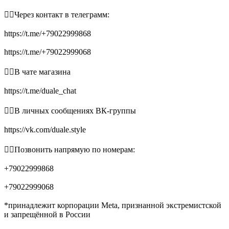
👉🏻Через контакт в телеграмм:
https://t.me/+79022999868
https://t.me/+79022999068
👉🏻В чате магазина
https://t.me/duale_chat
👉🏻В личных сообщениях ВК-группы
https://vk.com/duale.style
👉🏻Позвонить напрямую по номерам:
+79022999868
+79022999068
*принадлежит корпорации Meta, признанной экстремистской
и запрещённой в России