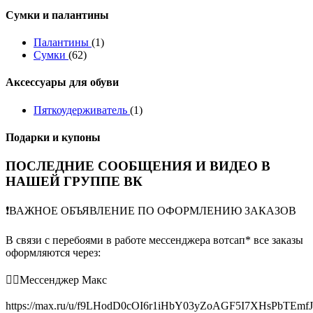
Сумки и палантины
Палантины
(1)
Сумки
(62)
Аксессуары для обуви
Пяткоудерживатель
(1)
Подарки и купоны
ПОСЛЕДНИЕ СООБЩЕНИЯ И ВИДЕО В
НАШЕЙ ГРУППЕ ВК
❗️ВАЖНОЕ ОБЪЯВЛЕНИЕ ПО ОФОРМЛЕНИЮ ЗАКАЗОВ
В связи с перебоями в работе мессенджера вотсап* все заказы
оформляются через:
👉🏻Мессенджер Макс
https://max.ru/u/f9LHodD0cOI6r1iHbY03yZoAGF5I7XHsPbTEmf