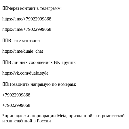
👉🏻Через контакт в телеграмм:
https://t.me/+79022999868
https://t.me/+79022999068
👉🏻В чате магазина
https://t.me/duale_chat
👉🏻В личных сообщениях ВК-группы
https://vk.com/duale.style
👉🏻Позвонить напрямую по номерам:
+79022999868
+79022999068
*принадлежит корпорации Meta, признанной экстремистской
и запрещённой в России