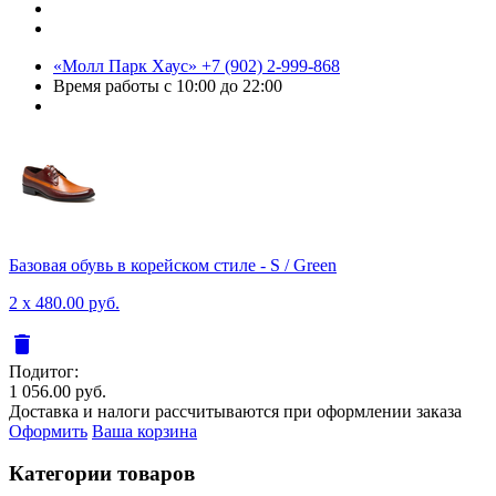
«Молл Парк Хаус»
+7 (902) 2-999-868
Время работы
с 10:00 до 22:00
Базовая обувь в корейском стиле - S / Green
2 x 480.00 руб.
delete
Подитог:
1 056.00 руб.
Доставка и налоги рассчитываются при оформлении заказа
Оформить
Ваша корзина
Категории товаров