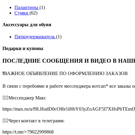
Палантины
(1)
Сумки
(62)
Аксессуары для обуви
Пяткоудерживатель
(1)
Подарки и купоны
ПОСЛЕДНИЕ СООБЩЕНИЯ И ВИДЕО В НАШЕ
❗️ВАЖНОЕ ОБЪЯВЛЕНИЕ ПО ОФОРМЛЕНИЮ ЗАКАЗОВ
В связи с перебоями в работе мессенджера вотсап* все заказы 
👉🏻Мессенджер Макс
https://max.ru/u/f9LHodD0cOI6r1iHbY03yZoAGF5I7XHsPbTEmf
👉🏻Через контакт в телеграмм:
https://t.me/+79022999868