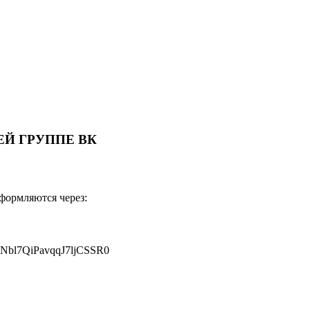
Й ГРУППЕ ВК
оформляются через:
JNbl7QiPavqqJ7ljCSSR0