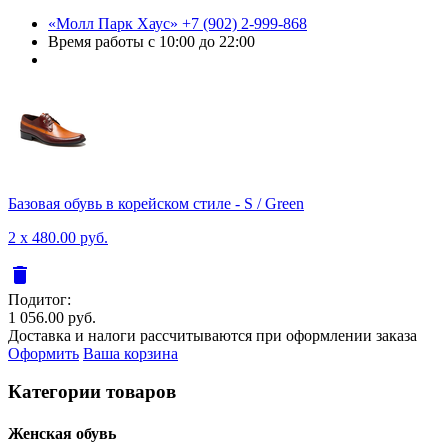
«Молл Парк Хаус»
+7 (902) 2-999-868
Время работы
с 10:00 до 22:00
Базовая обувь в корейском стиле - S / Green
2 x 480.00 руб.
delete
Подитог:
1 056.00 руб.
Доставка и налоги рассчитываются при оформлении заказа
Оформить
Ваша корзина
Категории товаров
Женcкая обувь