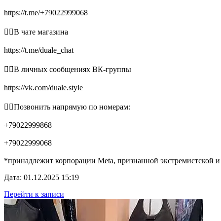
https://t.me/+79022999068
👉🏻В чате магазина
https://t.me/duale_chat
👉🏻В личных сообщениях ВК-группы
https://vk.com/duale.style
👉🏻Позвонить напрямую по номерам:
+79022999868
+79022999068
*принадлежит корпорации Meta, признанной экстремистской и
Дата: 01.12.2025 15:19
Перейти к записи