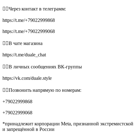
👉🏻Через контакт в телеграмм:
https://t.me/+79022999868
https://t.me/+79022999068
👉🏻В чате магазина
https://t.me/duale_chat
👉🏻В личных сообщениях ВК-группы
https://vk.com/duale.style
👉🏻Позвонить напрямую по номерам:
+79022999868
+79022999068
*принадлежит корпорации Meta, признанной экстремистской
и запрещённой в России