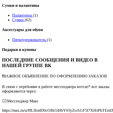
Сумки и палантины
Палантины
(1)
Сумки
(62)
Аксессуары для обуви
Пяткоудерживатель
(1)
Подарки и купоны
ПОСЛЕДНИЕ СООБЩЕНИЯ И ВИДЕО В
НАШЕЙ ГРУППЕ ВК
❗️ВАЖНОЕ ОБЪЯВЛЕНИЕ ПО ОФОРМЛЕНИЮ ЗАКАЗОВ
В связи с перебоями в работе мессенджера вотсап* все заказы
оформляются через:
👉🏻Мессенджер Макс
https://max.ru/u/f9LHodD0cOI6r1iHbY03yZoAGF5I7XHsPbTEmf