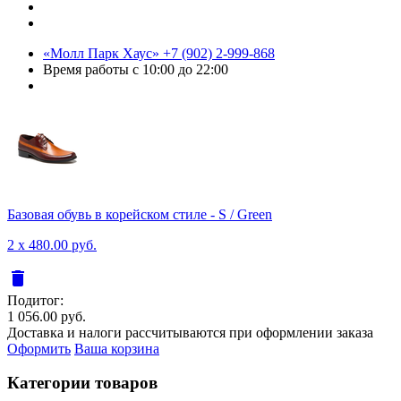
«Молл Парк Хаус»
+7 (902) 2-999-868
Время работы
с 10:00 до 22:00
Базовая обувь в корейском стиле - S / Green
2 x 480.00 руб.
delete
Подитог:
1 056.00 руб.
Доставка и налоги рассчитываются при оформлении заказа
Оформить
Ваша корзина
Категории товаров