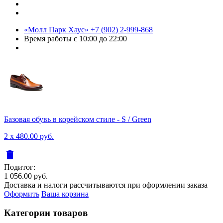
«Молл Парк Хаус»
+7 (902) 2-999-868
Время работы
с 10:00 до 22:00
Базовая обувь в корейском стиле - S / Green
2 x 480.00 руб.
delete
Подитог:
1 056.00 руб.
Доставка и налоги рассчитываются при оформлении заказа
Оформить
Ваша корзина
Категории товаров