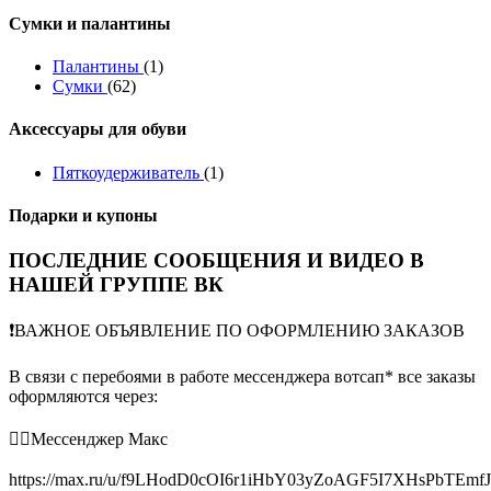
Сумки и палантины
Палантины
(1)
Сумки
(62)
Аксессуары для обуви
Пяткоудерживатель
(1)
Подарки и купоны
ПОСЛЕДНИЕ СООБЩЕНИЯ И ВИДЕО В
НАШЕЙ ГРУППЕ ВК
❗️ВАЖНОЕ ОБЪЯВЛЕНИЕ ПО ОФОРМЛЕНИЮ ЗАКАЗОВ
В связи с перебоями в работе мессенджера вотсап* все заказы
оформляются через:
👉🏻Мессенджер Макс
https://max.ru/u/f9LHodD0cOI6r1iHbY03yZoAGF5I7XHsPbTEmf