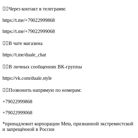
👉🏻Через контакт в телеграмм:
https://t.me/+79022999868
https://t.me/+79022999068
👉🏻В чате магазина
https://t.me/duale_chat
👉🏻В личных сообщениях ВК-группы
https://vk.com/duale.style
👉🏻Позвонить напрямую по номерам:
+79022999868
+79022999068
*принадлежит корпорации Meta, признанной экстремистской
и запрещённой в России