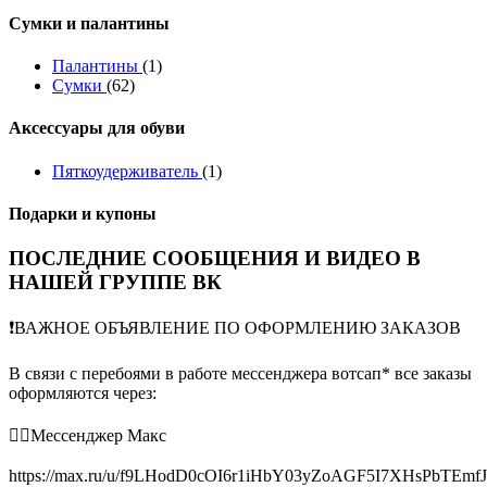
Сумки и палантины
Палантины
(1)
Сумки
(62)
Аксессуары для обуви
Пяткоудерживатель
(1)
Подарки и купоны
ПОСЛЕДНИЕ СООБЩЕНИЯ И ВИДЕО В
НАШЕЙ ГРУППЕ ВК
❗️ВАЖНОЕ ОБЪЯВЛЕНИЕ ПО ОФОРМЛЕНИЮ ЗАКАЗОВ
В связи с перебоями в работе мессенджера вотсап* все заказы
оформляются через:
👉🏻Мессенджер Макс
https://max.ru/u/f9LHodD0cOI6r1iHbY03yZoAGF5I7XHsPbTEmf