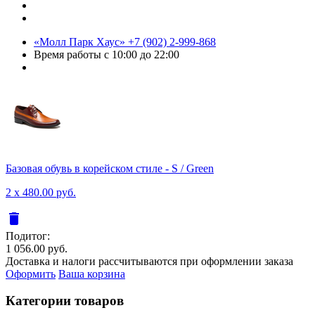
«Молл Парк Хаус»
+7 (902) 2-999-868
Время работы
с 10:00 до 22:00
Базовая обувь в корейском стиле - S / Green
2 x 480.00 руб.
delete
Подитог:
1 056.00 руб.
Доставка и налоги рассчитываются при оформлении заказа
Оформить
Ваша корзина
Категории товаров