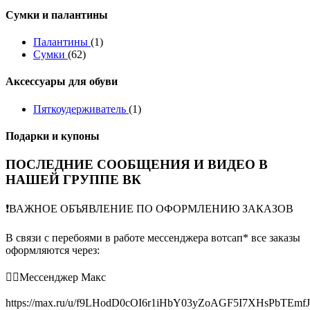
Сумки и палантины
Палантины
(1)
Сумки
(62)
Аксессуары для обуви
Пяткоудерживатель
(1)
Подарки и купоны
ПОСЛЕДНИЕ СООБЩЕНИЯ И ВИДЕО В
НАШЕЙ ГРУППЕ ВК
❗️ВАЖНОЕ ОБЪЯВЛЕНИЕ ПО ОФОРМЛЕНИЮ ЗАКАЗОВ
В связи с перебоями в работе мессенджера вотсап* все заказы
оформляются через:
👉🏻Мессенджер Макс
https://max.ru/u/f9LHodD0cOI6r1iHbY03yZoAGF5I7XHsPbTEmf