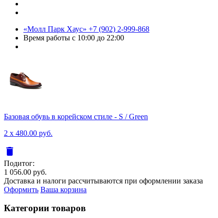
«Молл Парк Хаус»
+7 (902) 2-999-868
Время работы
с 10:00 до 22:00
Базовая обувь в корейском стиле - S / Green
2 x 480.00 руб.
delete
Подитог:
1 056.00 руб.
Доставка и налоги рассчитываются при оформлении заказа
Оформить
Ваша корзина
Категории товаров