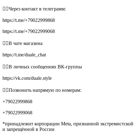
👉🏻Через контакт в телеграмм:
https://t.me/+79022999868
https://t.me/+79022999068
👉🏻В чате магазина
https://t.me/duale_chat
👉🏻В личных сообщениях ВК-группы
https://vk.com/duale.style
👉🏻Позвонить напрямую по номерам:
+79022999868
+79022999068
*принадлежит корпорации Meta, признанной экстремистской
и запрещённой в России