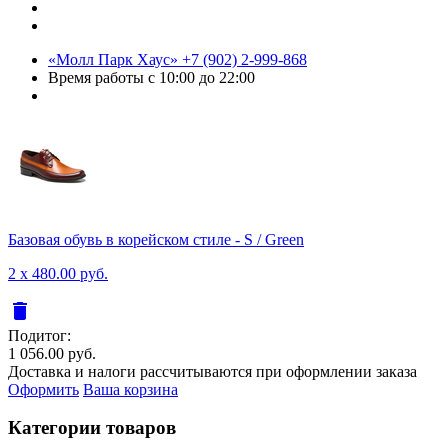
«Молл Парк Хаус»
+7 (902) 2-999-868
Время работы
с 10:00 до 22:00
Базовая обувь в корейском стиле - S / Green
2 x 480.00 руб.
delete
Подитог:
1 056.00 руб.
Доставка и налоги рассчитываются при оформлении заказа
Оформить
Ваша корзина
Категории товаров