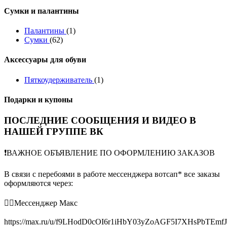
Сумки и палантины
Палантины
(1)
Сумки
(62)
Аксессуары для обуви
Пяткоудерживатель
(1)
Подарки и купоны
ПОСЛЕДНИЕ СООБЩЕНИЯ И ВИДЕО В
НАШЕЙ ГРУППЕ ВК
❗️ВАЖНОЕ ОБЪЯВЛЕНИЕ ПО ОФОРМЛЕНИЮ ЗАКАЗОВ
В связи с перебоями в работе мессенджера вотсап* все заказы
оформляются через:
👉🏻Мессенджер Макс
https://max.ru/u/f9LHodD0cOI6r1iHbY03yZoAGF5I7XHsPbTEmf