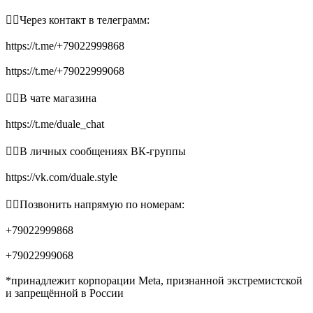
👉🏻Через контакт в телеграмм:
https://t.me/+79022999868
https://t.me/+79022999068
👉🏻В чате магазина
https://t.me/duale_chat
👉🏻В личных сообщениях ВК-группы
https://vk.com/duale.style
👉🏻Позвонить напрямую по номерам:
+79022999868
+79022999068
*принадлежит корпорации Meta, признанной экстремистской
и запрещённой в России