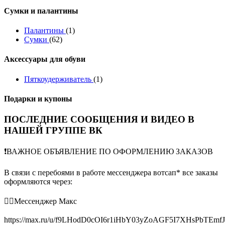
Сумки и палантины
Палантины
(1)
Сумки
(62)
Аксессуары для обуви
Пяткоудерживатель
(1)
Подарки и купоны
ПОСЛЕДНИЕ СООБЩЕНИЯ И ВИДЕО В
НАШЕЙ ГРУППЕ ВК
❗️ВАЖНОЕ ОБЪЯВЛЕНИЕ ПО ОФОРМЛЕНИЮ ЗАКАЗОВ
В связи с перебоями в работе мессенджера вотсап* все заказы
оформляются через:
👉🏻Мессенджер Макс
https://max.ru/u/f9LHodD0cOI6r1iHbY03yZoAGF5I7XHsPbTEmf