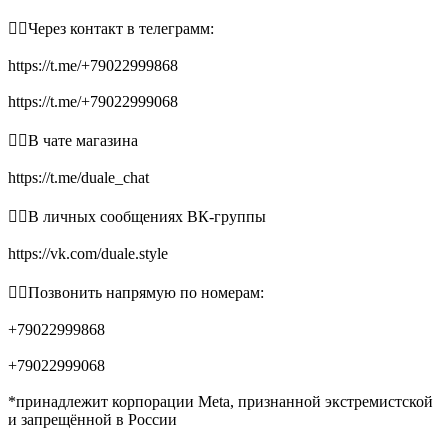
👉🏻Через контакт в телеграмм:
https://t.me/+79022999868
https://t.me/+79022999068
👉🏻В чате магазина
https://t.me/duale_chat
👉🏻В личных сообщениях ВК-группы
https://vk.com/duale.style
👉🏻Позвонить напрямую по номерам:
+79022999868
+79022999068
*принадлежит корпорации Meta, признанной экстремистской
и запрещённой в России