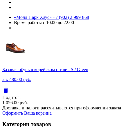
«Молл Парк Хаус»
+7 (902) 2-999-868
Время работы
с 10:00 до 22:00
Базовая обувь в корейском стиле - S / Green
2 x 480.00 руб.
delete
Подитог:
1 056.00 руб.
Доставка и налоги рассчитываются при оформлении заказа
Оформить
Ваша корзина
Категории товаров