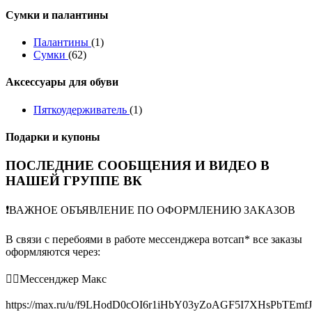
Сумки и палантины
Палантины
(1)
Сумки
(62)
Аксессуары для обуви
Пяткоудерживатель
(1)
Подарки и купоны
ПОСЛЕДНИЕ СООБЩЕНИЯ И ВИДЕО В
НАШЕЙ ГРУППЕ ВК
❗️ВАЖНОЕ ОБЪЯВЛЕНИЕ ПО ОФОРМЛЕНИЮ ЗАКАЗОВ
В связи с перебоями в работе мессенджера вотсап* все заказы
оформляются через:
👉🏻Мессенджер Макс
https://max.ru/u/f9LHodD0cOI6r1iHbY03yZoAGF5I7XHsPbTEmf