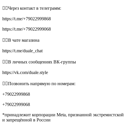
👉🏻Через контакт в телеграмм:
https://t.me/+79022999868
https://t.me/+79022999068
👉🏻В чате магазина
https://t.me/duale_chat
👉🏻В личных сообщениях ВК-группы
https://vk.com/duale.style
👉🏻Позвонить напрямую по номерам:
+79022999868
+79022999068
*принадлежит корпорации Meta, признанной экстремистской
и запрещённой в России