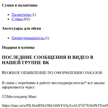
Сумки и палантины
Палантины
(1)
Сумки
(62)
Аксессуары для обуви
Пяткоудерживатель
(1)
Подарки и купоны
ПОСЛЕДНИЕ СООБЩЕНИЯ И ВИДЕО В
НАШЕЙ ГРУППЕ ВК
❗️ВАЖНОЕ ОБЪЯВЛЕНИЕ ПО ОФОРМЛЕНИЮ ЗАКАЗОВ
В связи с перебоями в работе мессенджера вотсап* все заказы
оформляются через:
👉🏻Мессенджер Макс
https://max.ru/u/f9LHodD0cOI6r1iHbY03yZoAGF5I7XHsPbTEmf