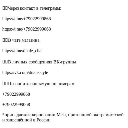
👉🏻Через контакт в телеграмм:
https://t.me/+79022999868
https://t.me/+79022999068
👉🏻В чате магазина
https://t.me/duale_chat
👉🏻В личных сообщениях ВК-группы
https://vk.com/duale.style
👉🏻Позвонить напрямую по номерам:
+79022999868
+79022999068
*принадлежит корпорации Meta, признанной экстремистской
и запрещённой в России