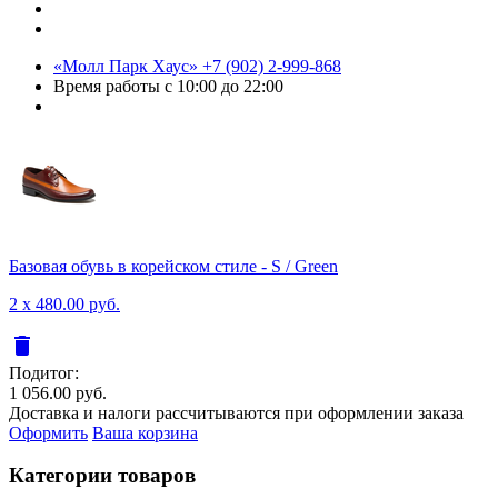
«Молл Парк Хаус»
+7 (902) 2-999-868
Время работы
с 10:00 до 22:00
Базовая обувь в корейском стиле - S / Green
2 x 480.00 руб.
delete
Подитог:
1 056.00 руб.
Доставка и налоги рассчитываются при оформлении заказа
Оформить
Ваша корзина
Категории товаров