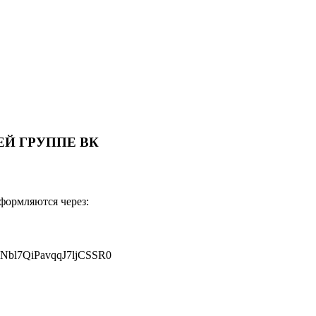
Й ГРУППЕ ВК
оформляются через:
JNbl7QiPavqqJ7ljCSSR0