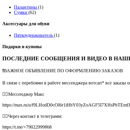
Палантины
(1)
Сумки
(62)
Аксессуары для обуви
Пяткоудерживатель
(1)
Подарки и купоны
ПОСЛЕДНИЕ СООБЩЕНИЯ И ВИДЕО В НАШЕ
❗️ВАЖНОЕ ОБЪЯВЛЕНИЕ ПО ОФОРМЛЕНИЮ ЗАКАЗОВ
В связи с перебоями в работе мессенджера вотсап* все заказы 
👉🏻Мессенджер Макс
https://max.ru/u/f9LHodD0cOI6r1iHbY03yZoAGF5I7XHsPbTEmf
👉🏻Через контакт в телеграмм:
https://t.me/+79022999868