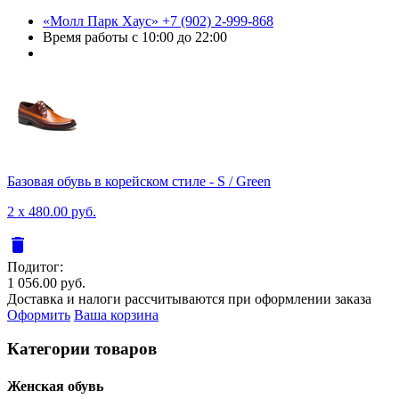
«Молл Парк Хаус»
+7 (902) 2-999-868
Время работы
с 10:00 до 22:00
Базовая обувь в корейском стиле - S / Green
2 x 480.00 руб.
delete
Подитог:
1 056.00 руб.
Доставка и налоги рассчитываются при оформлении заказа
Оформить
Ваша корзина
Категории товаров
Женcкая обувь