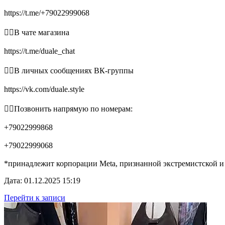
https://t.me/+79022999068
👉🏻В чате магазина
https://t.me/duale_chat
👉🏻В личных сообщениях ВК-группы
https://vk.com/duale.style
👉🏻Позвонить напрямую по номерам:
+79022999868
+79022999068
*принадлежит корпорации Meta, признанной экстремистской и
Дата: 01.12.2025 15:19
Перейти к записи