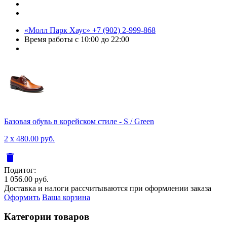
«Молл Парк Хаус»
+7 (902) 2-999-868
Время работы
с 10:00 до 22:00
Базовая обувь в корейском стиле - S / Green
2 x 480.00 руб.
delete
Подитог:
1 056.00 руб.
Доставка и налоги рассчитываются при оформлении заказа
Оформить
Ваша корзина
Категории товаров