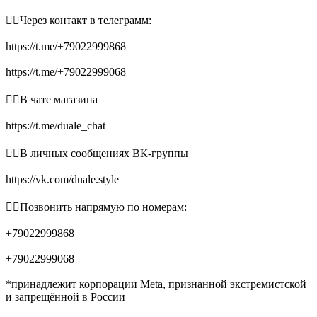
👉🏻Через контакт в телеграмм:
https://t.me/+79022999868
https://t.me/+79022999068
👉🏻В чате магазина
https://t.me/duale_chat
👉🏻В личных сообщениях ВК-группы
https://vk.com/duale.style
👉🏻Позвонить напрямую по номерам:
+79022999868
+79022999068
*принадлежит корпорации Meta, признанной экстремистской
и запрещённой в России