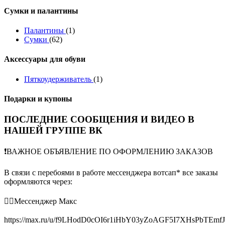
Сумки и палантины
Палантины
(1)
Сумки
(62)
Аксессуары для обуви
Пяткоудерживатель
(1)
Подарки и купоны
ПОСЛЕДНИЕ СООБЩЕНИЯ И ВИДЕО В
НАШЕЙ ГРУППЕ ВК
❗️ВАЖНОЕ ОБЪЯВЛЕНИЕ ПО ОФОРМЛЕНИЮ ЗАКАЗОВ
В связи с перебоями в работе мессенджера вотсап* все заказы
оформляются через:
👉🏻Мессенджер Макс
https://max.ru/u/f9LHodD0cOI6r1iHbY03yZoAGF5I7XHsPbTEmf