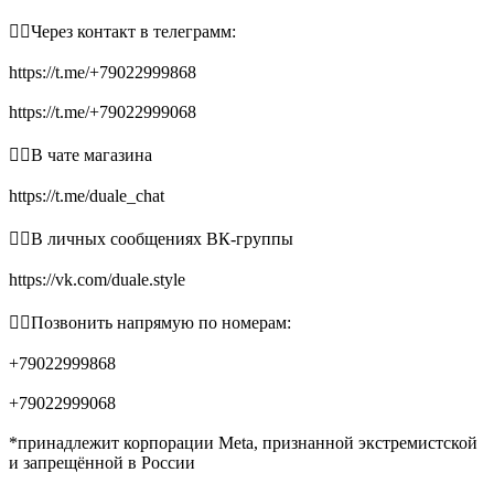
👉🏻Через контакт в телеграмм:
https://t.me/+79022999868
https://t.me/+79022999068
👉🏻В чате магазина
https://t.me/duale_chat
👉🏻В личных сообщениях ВК-группы
https://vk.com/duale.style
👉🏻Позвонить напрямую по номерам:
+79022999868
+79022999068
*принадлежит корпорации Meta, признанной экстремистской
и запрещённой в России