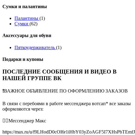
Сумки и палантины
Палантины
(1)
Сумки
(62)
Аксессуары для обуви
Пяткоудерживатель
(1)
Подарки и купоны
ПОСЛЕДНИЕ СООБЩЕНИЯ И ВИДЕО В
НАШЕЙ ГРУППЕ ВК
❗️ВАЖНОЕ ОБЪЯВЛЕНИЕ ПО ОФОРМЛЕНИЮ ЗАКАЗОВ
В связи с перебоями в работе мессенджера вотсап* все заказы
оформляются через:
👉🏻Мессенджер Макс
https://max.ru/u/f9LHodD0cOI6r1iHbY03yZoAGF5I7XHsPbTEmf