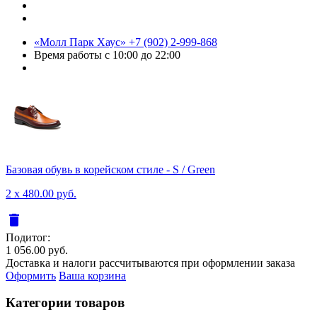
«Молл Парк Хаус»
+7 (902) 2-999-868
Время работы
с 10:00 до 22:00
Базовая обувь в корейском стиле - S / Green
2 x 480.00 руб.
delete
Подитог:
1 056.00 руб.
Доставка и налоги рассчитываются при оформлении заказа
Оформить
Ваша корзина
Категории товаров