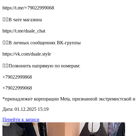
https://t.me/+79022999068
👉🏻В чате магазина
https://t.me/duale_chat
👉🏻В личных сообщениях ВК-группы
https://vk.com/duale.style
👉🏻Позвонить напрямую по номерам:
+79022999868
+79022999068
*принадлежит корпорации Meta, признанной экстремистской и
Дата: 01.12.2025 15:19
Перейти к записи