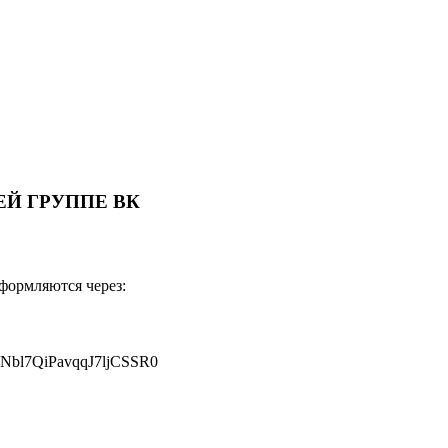
Й ГРУППЕ ВК
оформляются через:
JNbl7QiPavqqJ7ljCSSR0