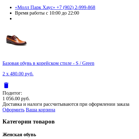
«Молл Парк Хаус»
+7 (902) 2-999-868
Время работы
с 10:00 до 22:00
Базовая обувь в корейском стиле - S / Green
2 x 480.00 руб.
delete
Подитог:
1 056.00 руб.
Доставка и налоги рассчитываются при оформлении заказа
Оформить
Ваша корзина
Категории товаров
Женcкая обувь