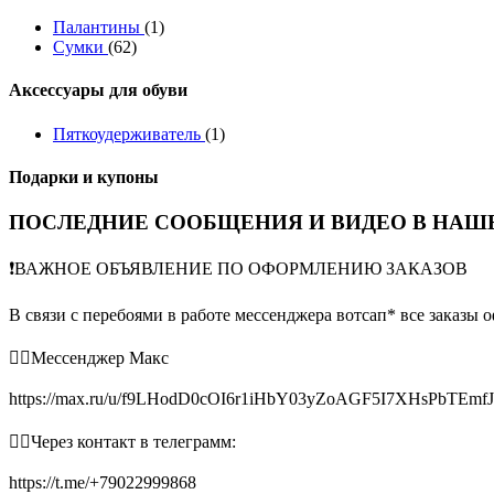
Палантины
(1)
Сумки
(62)
Аксессуары для обуви
Пяткоудерживатель
(1)
Подарки и купоны
ПОСЛЕДНИЕ СООБЩЕНИЯ И ВИДЕО В НАШЕ
❗️ВАЖНОЕ ОБЪЯВЛЕНИЕ ПО ОФОРМЛЕНИЮ ЗАКАЗОВ
В связи с перебоями в работе мессенджера вотсап* все заказы 
👉🏻Мессенджер Макс
https://max.ru/u/f9LHodD0cOI6r1iHbY03yZoAGF5I7XHsPbTEmf
👉🏻Через контакт в телеграмм:
https://t.me/+79022999868