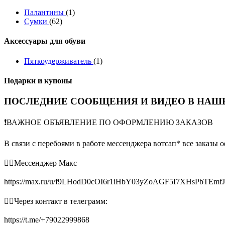
Палантины
(1)
Сумки
(62)
Аксессуары для обуви
Пяткоудерживатель
(1)
Подарки и купоны
ПОСЛЕДНИЕ СООБЩЕНИЯ И ВИДЕО В НАШЕ
❗️ВАЖНОЕ ОБЪЯВЛЕНИЕ ПО ОФОРМЛЕНИЮ ЗАКАЗОВ
В связи с перебоями в работе мессенджера вотсап* все заказы 
👉🏻Мессенджер Макс
https://max.ru/u/f9LHodD0cOI6r1iHbY03yZoAGF5I7XHsPbTEmf
👉🏻Через контакт в телеграмм:
https://t.me/+79022999868