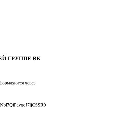
Й ГРУППЕ ВК
оформляются через:
JNbl7QiPavqqJ7ljCSSR0