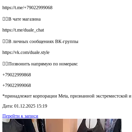
https://t.me/+79022999068
👉🏻В чате магазина
https://t.me/duale_chat
👉🏻В личных сообщениях ВК-группы
https://vk.com/duale.style
👉🏻Позвонить напрямую по номерам:
+79022999868
+79022999068
*принадлежит корпорации Meta, признанной экстремистской и
Дата: 01.12.2025 15:19
Перейти к записи