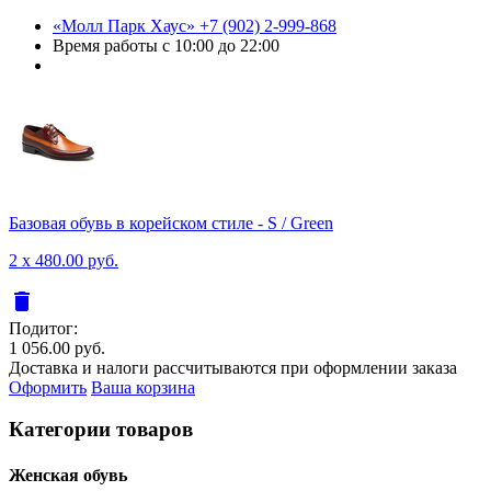
«Молл Парк Хаус»
+7 (902) 2-999-868
Время работы
с 10:00 до 22:00
Базовая обувь в корейском стиле - S / Green
2 x 480.00 руб.
delete
Подитог:
1 056.00 руб.
Доставка и налоги рассчитываются при оформлении заказа
Оформить
Ваша корзина
Категории товаров
Женcкая обувь