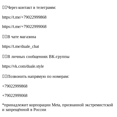
👉🏻Через контакт в телеграмм:
https://t.me/+79022999868
https://t.me/+79022999068
👉🏻В чате магазина
https://t.me/duale_chat
👉🏻В личных сообщениях ВК-группы
https://vk.com/duale.style
👉🏻Позвонить напрямую по номерам:
+79022999868
+79022999068
*принадлежит корпорации Meta, признанной экстремистской
и запрещённой в России