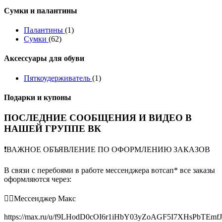
Сумки и палантины
Палантины
(1)
Сумки
(62)
Аксессуары для обуви
Пяткоудерживатель
(1)
Подарки и купоны
ПОСЛЕДНИЕ СООБЩЕНИЯ И ВИДЕО В
НАШЕЙ ГРУППЕ ВК
❗️ВАЖНОЕ ОБЪЯВЛЕНИЕ ПО ОФОРМЛЕНИЮ ЗАКАЗОВ
В связи с перебоями в работе мессенджера вотсап* все заказы
оформляются через:
👉🏻Мессенджер Макс
https://max.ru/u/f9LHodD0cOI6r1iHbY03yZoAGF5I7XHsPbTEmf