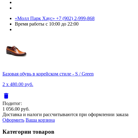
«Молл Парк Хаус»
+7 (902) 2-999-868
Время работы
с 10:00 до 22:00
Базовая обувь в корейском стиле - S / Green
2 x 480.00 руб.
delete
Подитог:
1 056.00 руб.
Доставка и налоги рассчитываются при оформлении заказа
Оформить
Ваша корзина
Категории товаров