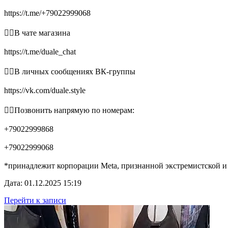
https://t.me/+79022999068
👉🏻В чате магазина
https://t.me/duale_chat
👉🏻В личных сообщениях ВК-группы
https://vk.com/duale.style
👉🏻Позвонить напрямую по номерам:
+79022999868
+79022999068
*принадлежит корпорации Meta, признанной экстремистской и
Дата: 01.12.2025 15:19
Перейти к записи