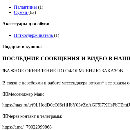
Палантины
(1)
Сумки
(62)
Аксессуары для обуви
Пяткоудерживатель
(1)
Подарки и купоны
ПОСЛЕДНИЕ СООБЩЕНИЯ И ВИДЕО В НАШЕ
❗️ВАЖНОЕ ОБЪЯВЛЕНИЕ ПО ОФОРМЛЕНИЮ ЗАКАЗОВ
В связи с перебоями в работе мессенджера вотсап* все заказы 
👉🏻Мессенджер Макс
https://max.ru/u/f9LHodD0cOI6r1iHbY03yZoAGF5I7XHsPbTEmf
👉🏻Через контакт в телеграмм:
https://t.me/+79022999868