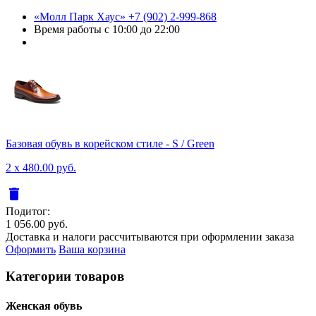
«Молл Парк Хаус»
+7 (902) 2-999-868
Время работы
с 10:00 до 22:00
Базовая обувь в корейском стиле - S / Green
2 x 480.00 руб.
delete
Подитог:
1 056.00 руб.
Доставка и налоги рассчитываются при оформлении заказа
Оформить
Ваша корзина
Категории товаров
Женcкая обувь