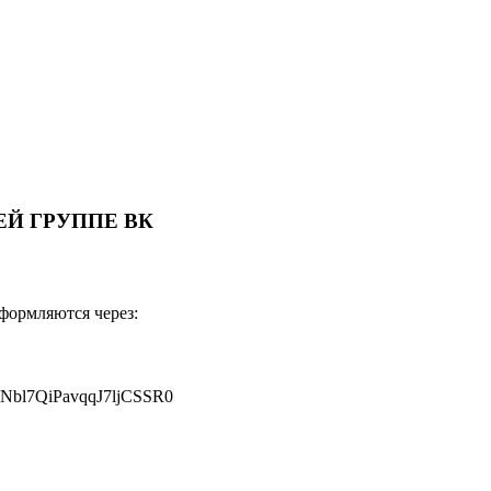
Й ГРУППЕ ВК
оформляются через:
JNbl7QiPavqqJ7ljCSSR0