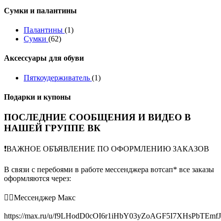
Сумки и палантины
Палантины
(1)
Сумки
(62)
Аксессуары для обуви
Пяткоудерживатель
(1)
Подарки и купоны
ПОСЛЕДНИЕ СООБЩЕНИЯ И ВИДЕО В
НАШЕЙ ГРУППЕ ВК
❗️ВАЖНОЕ ОБЪЯВЛЕНИЕ ПО ОФОРМЛЕНИЮ ЗАКАЗОВ
В связи с перебоями в работе мессенджера вотсап* все заказы
оформляются через:
👉🏻Мессенджер Макс
https://max.ru/u/f9LHodD0cOI6r1iHbY03yZoAGF5I7XHsPbTEmf