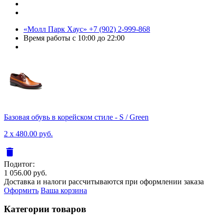
«Молл Парк Хаус»
+7 (902) 2-999-868
Время работы
с 10:00 до 22:00
Базовая обувь в корейском стиле - S / Green
2 x 480.00 руб.
delete
Подитог:
1 056.00 руб.
Доставка и налоги рассчитываются при оформлении заказа
Оформить
Ваша корзина
Категории товаров