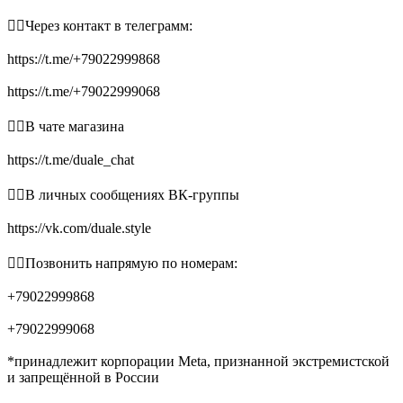
👉🏻Через контакт в телеграмм:
https://t.me/+79022999868
https://t.me/+79022999068
👉🏻В чате магазина
https://t.me/duale_chat
👉🏻В личных сообщениях ВК-группы
https://vk.com/duale.style
👉🏻Позвонить напрямую по номерам:
+79022999868
+79022999068
*принадлежит корпорации Meta, признанной экстремистской
и запрещённой в России