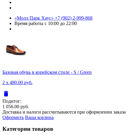
«Молл Парк Хаус»
+7 (902) 2-999-868
Время работы
с 10:00 до 22:00
Базовая обувь в корейском стиле - S / Green
2 x 480.00 руб.
delete
Подитог:
1 056.00 руб.
Доставка и налоги рассчитываются при оформлении заказа
Оформить
Ваша корзина
Категории товаров