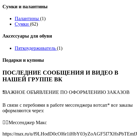
Сумки и палантины
Палантины
(1)
Сумки
(62)
Аксессуары для обуви
Пяткоудерживатель
(1)
Подарки и купоны
ПОСЛЕДНИЕ СООБЩЕНИЯ И ВИДЕО В
НАШЕЙ ГРУППЕ ВК
❗️ВАЖНОЕ ОБЪЯВЛЕНИЕ ПО ОФОРМЛЕНИЮ ЗАКАЗОВ
В связи с перебоями в работе мессенджера вотсап* все заказы
оформляются через:
👉🏻Мессенджер Макс
https://max.ru/u/f9LHodD0cOI6r1iHbY03yZoAGF5I7XHsPbTEmf