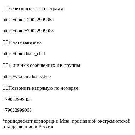
👉🏻Через контакт в телеграмм:
https://t.me/+79022999868
https://t.me/+79022999068
👉🏻В чате магазина
https://t.me/duale_chat
👉🏻В личных сообщениях ВК-группы
https://vk.com/duale.style
👉🏻Позвонить напрямую по номерам:
+79022999868
+79022999068
*принадлежит корпорации Meta, признанной экстремистской
и запрещённой в России