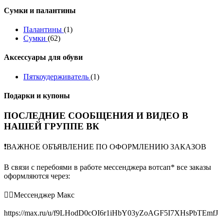
Сумки и палантины
Палантины
(1)
Сумки
(62)
Аксессуары для обуви
Пяткоудерживатель
(1)
Подарки и купоны
ПОСЛЕДНИЕ СООБЩЕНИЯ И ВИДЕО В
НАШЕЙ ГРУППЕ ВК
❗️ВАЖНОЕ ОБЪЯВЛЕНИЕ ПО ОФОРМЛЕНИЮ ЗАКАЗОВ
В связи с перебоями в работе мессенджера вотсап* все заказы
оформляются через:
👉🏻Мессенджер Макс
https://max.ru/u/f9LHodD0cOI6r1iHbY03yZoAGF5I7XHsPbTEmf