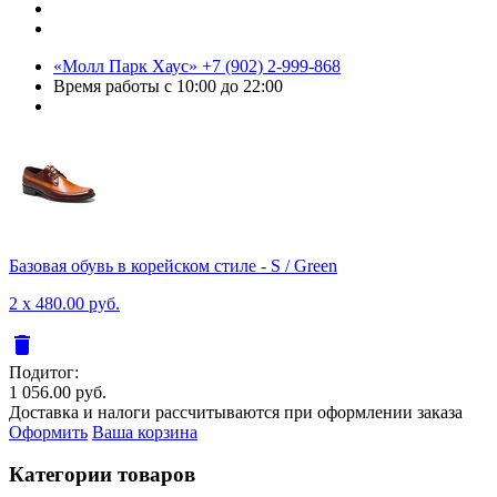
«Молл Парк Хаус»
+7 (902) 2-999-868
Время работы
с 10:00 до 22:00
Базовая обувь в корейском стиле - S / Green
2 x 480.00 руб.
delete
Подитог:
1 056.00 руб.
Доставка и налоги рассчитываются при оформлении заказа
Оформить
Ваша корзина
Категории товаров