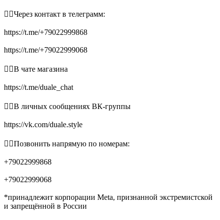
👉🏻Через контакт в телеграмм:
https://t.me/+79022999868
https://t.me/+79022999068
👉🏻В чате магазина
https://t.me/duale_chat
👉🏻В личных сообщениях ВК-группы
https://vk.com/duale.style
👉🏻Позвонить напрямую по номерам:
+79022999868
+79022999068
*принадлежит корпорации Meta, признанной экстремистской
и запрещённой в России