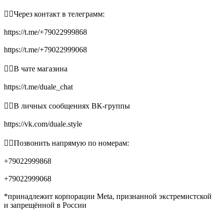
👉🏻Через контакт в телеграмм:
https://t.me/+79022999868
https://t.me/+79022999068
👉🏻В чате магазина
https://t.me/duale_chat
👉🏻В личных сообщениях ВК-группы
https://vk.com/duale.style
👉🏻Позвонить напрямую по номерам:
+79022999868
+79022999068
*принадлежит корпорации Meta, признанной экстремистской
и запрещённой в России