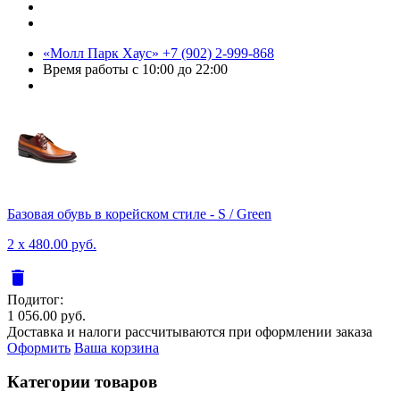
«Молл Парк Хаус»
+7 (902) 2-999-868
Время работы
с 10:00 до 22:00
Базовая обувь в корейском стиле - S / Green
2 x 480.00 руб.
delete
Подитог:
1 056.00 руб.
Доставка и налоги рассчитываются при оформлении заказа
Оформить
Ваша корзина
Категории товаров