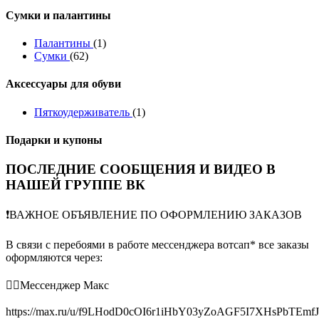
Сумки и палантины
Палантины
(1)
Сумки
(62)
Аксессуары для обуви
Пяткоудерживатель
(1)
Подарки и купоны
ПОСЛЕДНИЕ СООБЩЕНИЯ И ВИДЕО В
НАШЕЙ ГРУППЕ ВК
❗️ВАЖНОЕ ОБЪЯВЛЕНИЕ ПО ОФОРМЛЕНИЮ ЗАКАЗОВ
В связи с перебоями в работе мессенджера вотсап* все заказы
оформляются через:
👉🏻Мессенджер Макс
https://max.ru/u/f9LHodD0cOI6r1iHbY03yZoAGF5I7XHsPbTEmf