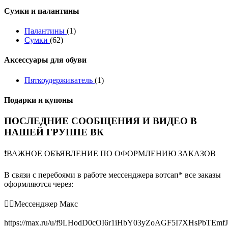
Сумки и палантины
Палантины
(1)
Сумки
(62)
Аксессуары для обуви
Пяткоудерживатель
(1)
Подарки и купоны
ПОСЛЕДНИЕ СООБЩЕНИЯ И ВИДЕО В
НАШЕЙ ГРУППЕ ВК
❗️ВАЖНОЕ ОБЪЯВЛЕНИЕ ПО ОФОРМЛЕНИЮ ЗАКАЗОВ
В связи с перебоями в работе мессенджера вотсап* все заказы
оформляются через:
👉🏻Мессенджер Макс
https://max.ru/u/f9LHodD0cOI6r1iHbY03yZoAGF5I7XHsPbTEmf