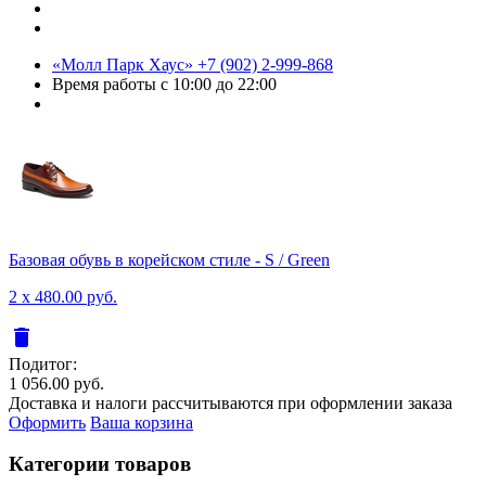
«Молл Парк Хаус»
+7 (902) 2-999-868
Время работы
с 10:00 до 22:00
Базовая обувь в корейском стиле - S / Green
2 x 480.00 руб.
delete
Подитог:
1 056.00 руб.
Доставка и налоги рассчитываются при оформлении заказа
Оформить
Ваша корзина
Категории товаров