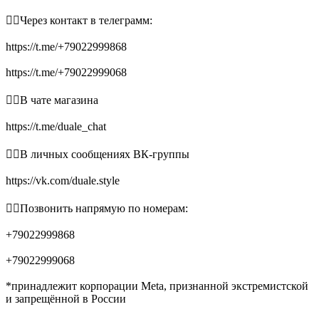
👉🏻Через контакт в телеграмм:
https://t.me/+79022999868
https://t.me/+79022999068
👉🏻В чате магазина
https://t.me/duale_chat
👉🏻В личных сообщениях ВК-группы
https://vk.com/duale.style
👉🏻Позвонить напрямую по номерам:
+79022999868
+79022999068
*принадлежит корпорации Meta, признанной экстремистской
и запрещённой в России