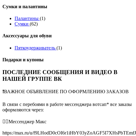
Сумки и палантины
Палантины
(1)
Сумки
(62)
Аксессуары для обуви
Пяткоудерживатель
(1)
Подарки и купоны
ПОСЛЕДНИЕ СООБЩЕНИЯ И ВИДЕО В
НАШЕЙ ГРУППЕ ВК
❗️ВАЖНОЕ ОБЪЯВЛЕНИЕ ПО ОФОРМЛЕНИЮ ЗАКАЗОВ
В связи с перебоями в работе мессенджера вотсап* все заказы
оформляются через:
👉🏻Мессенджер Макс
https://max.ru/u/f9LHodD0cOI6r1iHbY03yZoAGF5I7XHsPbTEmf