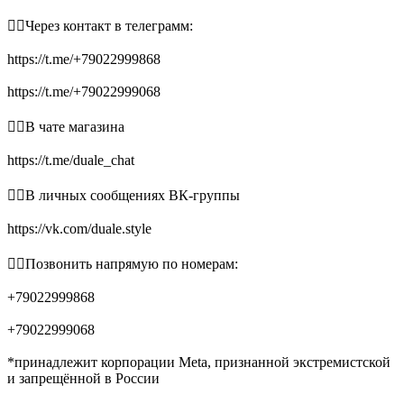
👉🏻Через контакт в телеграмм:
https://t.me/+79022999868
https://t.me/+79022999068
👉🏻В чате магазина
https://t.me/duale_chat
👉🏻В личных сообщениях ВК-группы
https://vk.com/duale.style
👉🏻Позвонить напрямую по номерам:
+79022999868
+79022999068
*принадлежит корпорации Meta, признанной экстремистской
и запрещённой в России