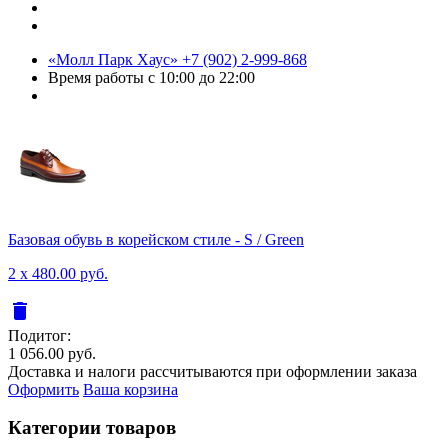
«Молл Парк Хаус»
+7 (902) 2-999-868
Время работы
с 10:00 до 22:00
Базовая обувь в корейском стиле - S / Green
2 x 480.00 руб.
delete
Подитог:
1 056.00 руб.
Доставка и налоги рассчитываются при оформлении заказа
Оформить
Ваша корзина
Категории товаров