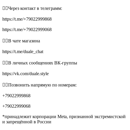
👉🏻Через контакт в телеграмм:
https://t.me/+79022999868
https://t.me/+79022999068
👉🏻В чате магазина
https://t.me/duale_chat
👉🏻В личных сообщениях ВК-группы
https://vk.com/duale.style
👉🏻Позвонить напрямую по номерам:
+79022999868
+79022999068
*принадлежит корпорации Meta, признанной экстремистской
и запрещённой в России