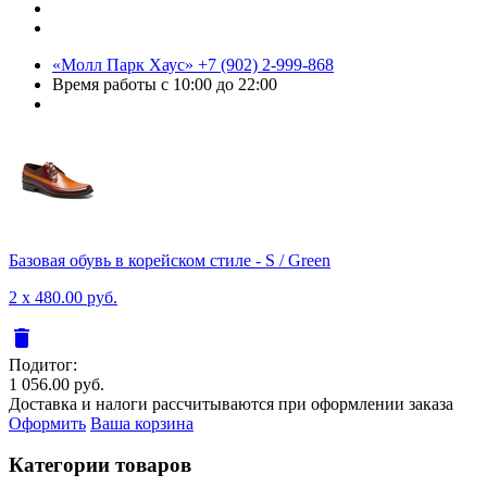
«Молл Парк Хаус»
+7 (902) 2-999-868
Время работы
с 10:00 до 22:00
Базовая обувь в корейском стиле - S / Green
2 x 480.00 руб.
delete
Подитог:
1 056.00 руб.
Доставка и налоги рассчитываются при оформлении заказа
Оформить
Ваша корзина
Категории товаров