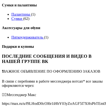
Сумки и палантины
Палантины
(1)
Сумки
(62)
Аксессуары для обуви
Пяткоудерживатель
(1)
Подарки и купоны
ПОСЛЕДНИЕ СООБЩЕНИЯ И ВИДЕО В
НАШЕЙ ГРУППЕ ВК
❗️ВАЖНОЕ ОБЪЯВЛЕНИЕ ПО ОФОРМЛЕНИЮ ЗАКАЗОВ
В связи с перебоями в работе мессенджера вотсап* все заказы
оформляются через:
👉🏻Мессенджер Макс
https://max.ru/u/f9LHodD0cOI6r1iHbY03yZoAGF5I7XHsPbTEmf