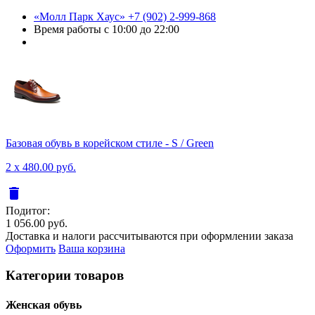
«Молл Парк Хаус»
+7 (902) 2-999-868
Время работы
с 10:00 до 22:00
Базовая обувь в корейском стиле - S / Green
2 x 480.00 руб.
delete
Подитог:
1 056.00 руб.
Доставка и налоги рассчитываются при оформлении заказа
Оформить
Ваша корзина
Категории товаров
Женcкая обувь