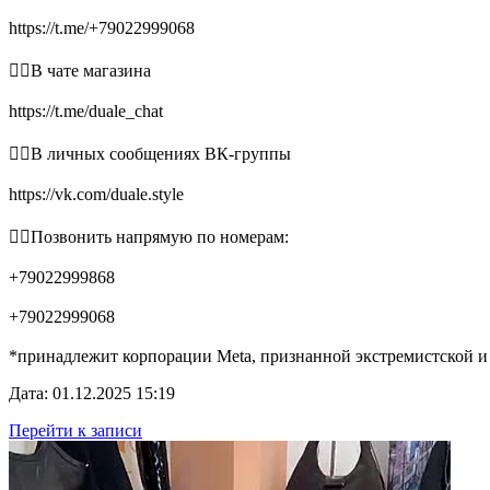
https://t.me/+79022999068
👉🏻В чате магазина
https://t.me/duale_chat
👉🏻В личных сообщениях ВК-группы
https://vk.com/duale.style
👉🏻Позвонить напрямую по номерам:
+79022999868
+79022999068
*принадлежит корпорации Meta, признанной экстремистской и
Дата: 01.12.2025 15:19
Перейти к записи