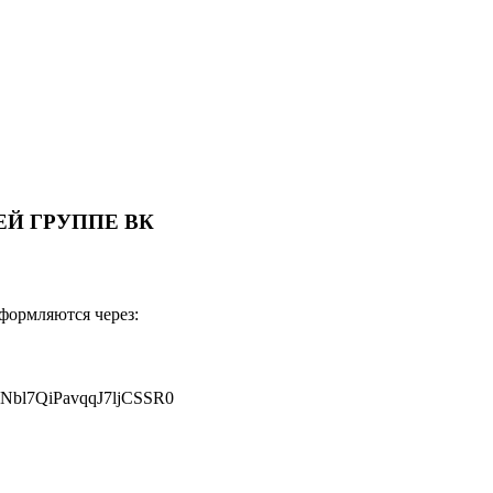
Й ГРУППЕ ВК
оформляются через:
JNbl7QiPavqqJ7ljCSSR0