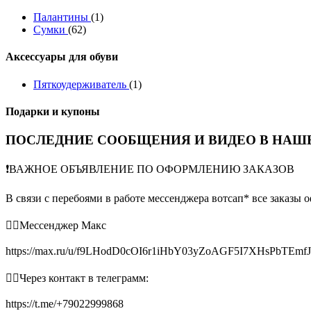
Палантины
(1)
Сумки
(62)
Аксессуары для обуви
Пяткоудерживатель
(1)
Подарки и купоны
ПОСЛЕДНИЕ СООБЩЕНИЯ И ВИДЕО В НАШЕ
❗️ВАЖНОЕ ОБЪЯВЛЕНИЕ ПО ОФОРМЛЕНИЮ ЗАКАЗОВ
В связи с перебоями в работе мессенджера вотсап* все заказы 
👉🏻Мессенджер Макс
https://max.ru/u/f9LHodD0cOI6r1iHbY03yZoAGF5I7XHsPbTEmf
👉🏻Через контакт в телеграмм:
https://t.me/+79022999868