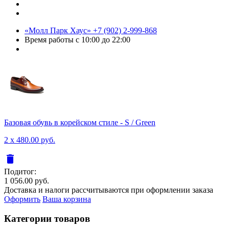
«Молл Парк Хаус»
+7 (902) 2-999-868
Время работы
с 10:00 до 22:00
Базовая обувь в корейском стиле - S / Green
2 x 480.00 руб.
delete
Подитог:
1 056.00 руб.
Доставка и налоги рассчитываются при оформлении заказа
Оформить
Ваша корзина
Категории товаров