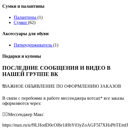
Сумки и палантины
Палантины
(1)
Сумки
(62)
Аксессуары для обуви
Пяткоудерживатель
(1)
Подарки и купоны
ПОСЛЕДНИЕ СООБЩЕНИЯ И ВИДЕО В
НАШЕЙ ГРУППЕ ВК
❗️ВАЖНОЕ ОБЪЯВЛЕНИЕ ПО ОФОРМЛЕНИЮ ЗАКАЗОВ
В связи с перебоями в работе мессенджера вотсап* все заказы
оформляются через:
👉🏻Мессенджер Макс
https://max.ru/u/f9LHodD0cOI6r1iHbY03yZoAGF5I7XHsPbTEmf