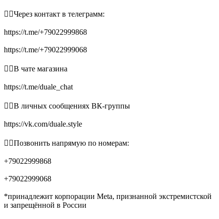
👉🏻Через контакт в телеграмм:
https://t.me/+79022999868
https://t.me/+79022999068
👉🏻В чате магазина
https://t.me/duale_chat
👉🏻В личных сообщениях ВК-группы
https://vk.com/duale.style
👉🏻Позвонить напрямую по номерам:
+79022999868
+79022999068
*принадлежит корпорации Meta, признанной экстремистской
и запрещённой в России