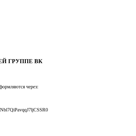
Й ГРУППЕ ВК
оформляются через:
JNbl7QiPavqqJ7ljCSSR0