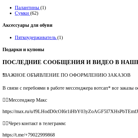
Палантины
(1)
Сумки
(62)
Аксессуары для обуви
Пяткоудерживатель
(1)
Подарки и купоны
ПОСЛЕДНИЕ СООБЩЕНИЯ И ВИДЕО В НАШЕ
❗️ВАЖНОЕ ОБЪЯВЛЕНИЕ ПО ОФОРМЛЕНИЮ ЗАКАЗОВ
В связи с перебоями в работе мессенджера вотсап* все заказы 
👉🏻Мессенджер Макс
https://max.ru/u/f9LHodD0cOI6r1iHbY03yZoAGF5I7XHsPbTEmf
👉🏻Через контакт в телеграмм:
https://t.me/+79022999868