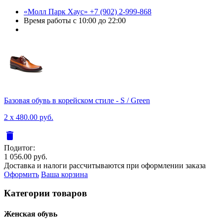
«Молл Парк Хаус»
+7 (902) 2-999-868
Время работы
с 10:00 до 22:00
Базовая обувь в корейском стиле - S / Green
2 x 480.00 руб.
delete
Подитог:
1 056.00 руб.
Доставка и налоги рассчитываются при оформлении заказа
Оформить
Ваша корзина
Категории товаров
Женcкая обувь