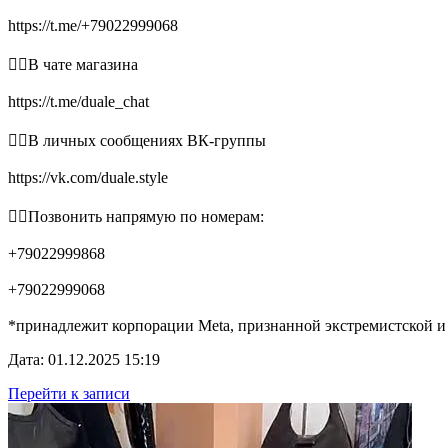
https://t.me/+79022999068
👉🏻В чате магазина
https://t.me/duale_chat
👉🏻В личных сообщениях ВК-группы
https://vk.com/duale.style
👉🏻Позвонить напрямую по номерам:
+79022999868
+79022999068
*принадлежит корпорации Meta, признанной экстремистской и
Дата: 01.12.2025 15:19
Перейти к записи