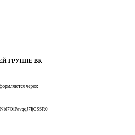
Й ГРУППЕ ВК
оформляются через:
JNbl7QiPavqqJ7ljCSSR0