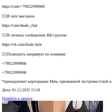
https://t.me/+79022999068
👉🏻В чате магазина
https://t.me/duale_chat
👉🏻В личных сообщениях ВК-группы
https://vk.com/duale.style
👉🏻Позвонить напрямую по номерам:
+79022999868
+79022999068
*принадлежит корпорации Meta, признанной экстремистской и
Дата: 01.12.2025 15:19
Перейти к записи