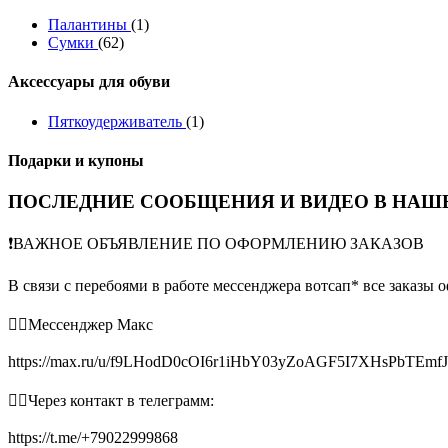
Палантины
(1)
Сумки
(62)
Аксессуары для обуви
Пяткоудерживатель
(1)
Подарки и купоны
ПОСЛЕДНИЕ СООБЩЕНИЯ И ВИДЕО В НАШЕ
❗️ВАЖНОЕ ОБЪЯВЛЕНИЕ ПО ОФОРМЛЕНИЮ ЗАКАЗОВ
В связи с перебоями в работе мессенджера вотсап* все заказы 
👉🏻Мессенджер Макс
https://max.ru/u/f9LHodD0cOI6r1iHbY03yZoAGF5I7XHsPbTEmf
👉🏻Через контакт в телеграмм:
https://t.me/+79022999868