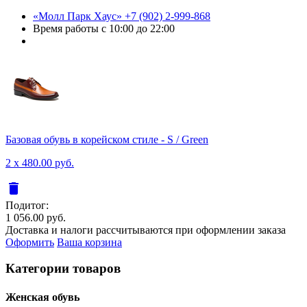
«Молл Парк Хаус»
+7 (902) 2-999-868
Время работы
с 10:00 до 22:00
Базовая обувь в корейском стиле - S / Green
2 x 480.00 руб.
delete
Подитог:
1 056.00 руб.
Доставка и налоги рассчитываются при оформлении заказа
Оформить
Ваша корзина
Категории товаров
Женcкая обувь