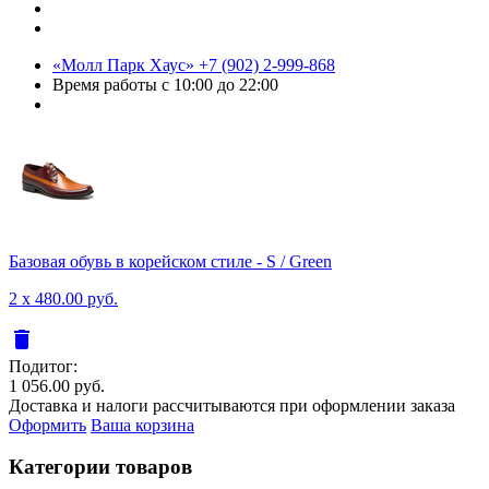
«Молл Парк Хаус»
+7 (902) 2-999-868
Время работы
с 10:00 до 22:00
Базовая обувь в корейском стиле - S / Green
2 x 480.00 руб.
delete
Подитог:
1 056.00 руб.
Доставка и налоги рассчитываются при оформлении заказа
Оформить
Ваша корзина
Категории товаров