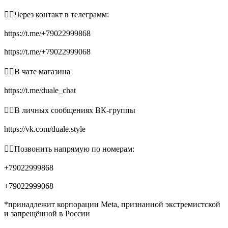
👉🏻Через контакт в телеграмм:
https://t.me/+79022999868
https://t.me/+79022999068
👉🏻В чате магазина
https://t.me/duale_chat
👉🏻В личных сообщениях ВК-группы
https://vk.com/duale.style
👉🏻Позвонить напрямую по номерам:
+79022999868
+79022999068
*принадлежит корпорации Meta, признанной экстремистской
и запрещённой в России