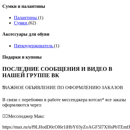
Сумки и палантины
Палантины
(1)
Сумки
(62)
Аксессуары для обуви
Пяткоудерживатель
(1)
Подарки и купоны
ПОСЛЕДНИЕ СООБЩЕНИЯ И ВИДЕО В
НАШЕЙ ГРУППЕ ВК
❗️ВАЖНОЕ ОБЪЯВЛЕНИЕ ПО ОФОРМЛЕНИЮ ЗАКАЗОВ
В связи с перебоями в работе мессенджера вотсап* все заказы
оформляются через:
👉🏻Мессенджер Макс
https://max.ru/u/f9LHodD0cOI6r1iHbY03yZoAGF5I7XHsPbTEmf