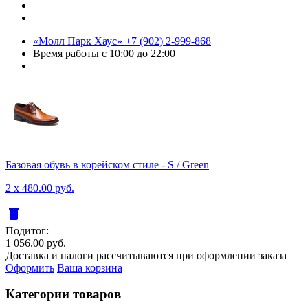
«Молл Парк Хаус»
+7 (902) 2-999-868
Время работы
с 10:00 до 22:00
Базовая обувь в корейском стиле - S / Green
2 x 480.00 руб.
delete
Подитог:
1 056.00 руб.
Доставка и налоги рассчитываются при оформлении заказа
Оформить
Ваша корзина
Категории товаров