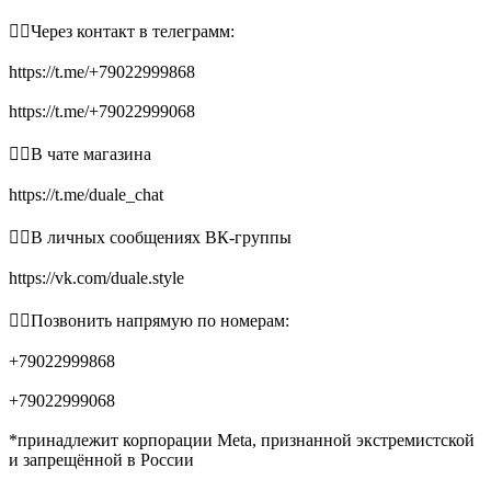
👉🏻Через контакт в телеграмм:
https://t.me/+79022999868
https://t.me/+79022999068
👉🏻В чате магазина
https://t.me/duale_chat
👉🏻В личных сообщениях ВК-группы
https://vk.com/duale.style
👉🏻Позвонить напрямую по номерам:
+79022999868
+79022999068
*принадлежит корпорации Meta, признанной экстремистской
и запрещённой в России