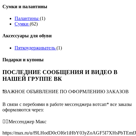
Сумки и палантины
Палантины
(1)
Сумки
(62)
Аксессуары для обуви
Пяткоудерживатель
(1)
Подарки и купоны
ПОСЛЕДНИЕ СООБЩЕНИЯ И ВИДЕО В
НАШЕЙ ГРУППЕ ВК
❗️ВАЖНОЕ ОБЪЯВЛЕНИЕ ПО ОФОРМЛЕНИЮ ЗАКАЗОВ
В связи с перебоями в работе мессенджера вотсап* все заказы
оформляются через:
👉🏻Мессенджер Макс
https://max.ru/u/f9LHodD0cOI6r1iHbY03yZoAGF5I7XHsPbTEmf