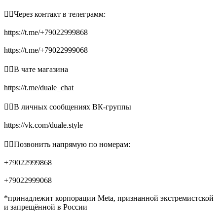
👉🏻Через контакт в телеграмм:
https://t.me/+79022999868
https://t.me/+79022999068
👉🏻В чате магазина
https://t.me/duale_chat
👉🏻В личных сообщениях ВК-группы
https://vk.com/duale.style
👉🏻Позвонить напрямую по номерам:
+79022999868
+79022999068
*принадлежит корпорации Meta, признанной экстремистской
и запрещённой в России