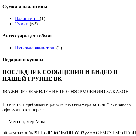
Сумки и палантины
Палантины
(1)
Сумки
(62)
Аксессуары для обуви
Пяткоудерживатель
(1)
Подарки и купоны
ПОСЛЕДНИЕ СООБЩЕНИЯ И ВИДЕО В
НАШЕЙ ГРУППЕ ВК
❗️ВАЖНОЕ ОБЪЯВЛЕНИЕ ПО ОФОРМЛЕНИЮ ЗАКАЗОВ
В связи с перебоями в работе мессенджера вотсап* все заказы
оформляются через:
👉🏻Мессенджер Макс
https://max.ru/u/f9LHodD0cOI6r1iHbY03yZoAGF5I7XHsPbTEmf