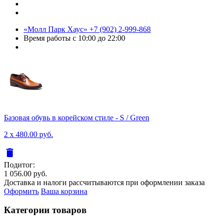
«Молл Парк Хаус»
+7 (902) 2-999-868
Время работы
с 10:00 до 22:00
Базовая обувь в корейском стиле - S / Green
2 x 480.00 руб.
delete
Подитог:
1 056.00 руб.
Доставка и налоги рассчитываются при оформлении заказа
Оформить
Ваша корзина
Категории товаров