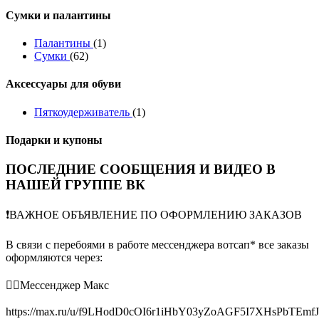
Сумки и палантины
Палантины
(1)
Сумки
(62)
Аксессуары для обуви
Пяткоудерживатель
(1)
Подарки и купоны
ПОСЛЕДНИЕ СООБЩЕНИЯ И ВИДЕО В
НАШЕЙ ГРУППЕ ВК
❗️ВАЖНОЕ ОБЪЯВЛЕНИЕ ПО ОФОРМЛЕНИЮ ЗАКАЗОВ
В связи с перебоями в работе мессенджера вотсап* все заказы
оформляются через:
👉🏻Мессенджер Макс
https://max.ru/u/f9LHodD0cOI6r1iHbY03yZoAGF5I7XHsPbTEmf