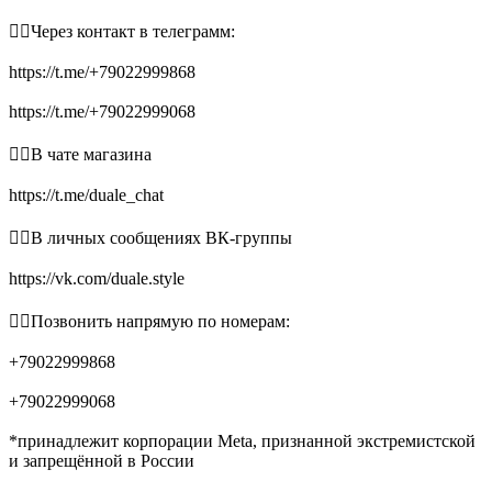
👉🏻Через контакт в телеграмм:
https://t.me/+79022999868
https://t.me/+79022999068
👉🏻В чате магазина
https://t.me/duale_chat
👉🏻В личных сообщениях ВК-группы
https://vk.com/duale.style
👉🏻Позвонить напрямую по номерам:
+79022999868
+79022999068
*принадлежит корпорации Meta, признанной экстремистской
и запрещённой в России