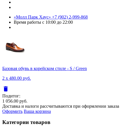
«Молл Парк Хаус»
+7 (902) 2-999-868
Время работы
с 10:00 до 22:00
Базовая обувь в корейском стиле - S / Green
2 x 480.00 руб.
delete
Подитог:
1 056.00 руб.
Доставка и налоги рассчитываются при оформлении заказа
Оформить
Ваша корзина
Категории товаров