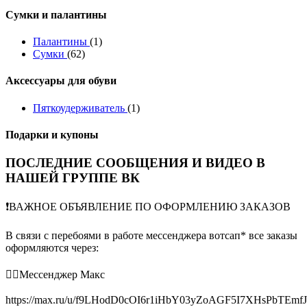
Сумки и палантины
Палантины
(1)
Сумки
(62)
Аксессуары для обуви
Пяткоудерживатель
(1)
Подарки и купоны
ПОСЛЕДНИЕ СООБЩЕНИЯ И ВИДЕО В
НАШЕЙ ГРУППЕ ВК
❗️ВАЖНОЕ ОБЪЯВЛЕНИЕ ПО ОФОРМЛЕНИЮ ЗАКАЗОВ
В связи с перебоями в работе мессенджера вотсап* все заказы
оформляются через:
👉🏻Мессенджер Макс
https://max.ru/u/f9LHodD0cOI6r1iHbY03yZoAGF5I7XHsPbTEmf