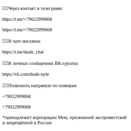
👉🏻Через контакт в телеграмм:
https://t.me/+79022999868
https://t.me/+79022999068
👉🏻В чате магазина
https://t.me/duale_chat
👉🏻В личных сообщениях ВК-группы
https://vk.com/duale.style
👉🏻Позвонить напрямую по номерам:
+79022999868
+79022999068
*принадлежит корпорации Meta, признанной экстремистской
и запрещённой в России