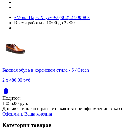
«Молл Парк Хаус»
+7 (902) 2-999-868
Время работы
с 10:00 до 22:00
Базовая обувь в корейском стиле - S / Green
2 x 480.00 руб.
delete
Подитог:
1 056.00 руб.
Доставка и налоги рассчитываются при оформлении заказа
Оформить
Ваша корзина
Категории товаров