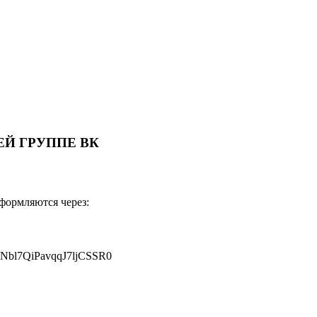
Й ГРУППЕ ВК
оформляются через:
JNbl7QiPavqqJ7ljCSSR0