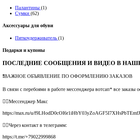
Палантины
(1)
Сумки
(62)
Аксессуары для обуви
Пяткоудерживатель
(1)
Подарки и купоны
ПОСЛЕДНИЕ СООБЩЕНИЯ И ВИДЕО В НАШЕ
❗️ВАЖНОЕ ОБЪЯВЛЕНИЕ ПО ОФОРМЛЕНИЮ ЗАКАЗОВ
В связи с перебоями в работе мессенджера вотсап* все заказы 
👉🏻Мессенджер Макс
https://max.ru/u/f9LHodD0cOI6r1iHbY03yZoAGF5I7XHsPbTEmf
👉🏻Через контакт в телеграмм:
https://t.me/+79022999868