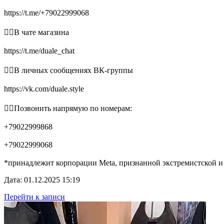
https://t.me/+79022999068
👉🏻В чате магазина
https://t.me/duale_chat
👉🏻В личных сообщениях ВК-группы
https://vk.com/duale.style
👉🏻Позвонить напрямую по номерам:
+79022999868
+79022999068
*принадлежит корпорации Meta, признанной экстремистской и
Дата: 01.12.2025 15:19
Перейти к записи