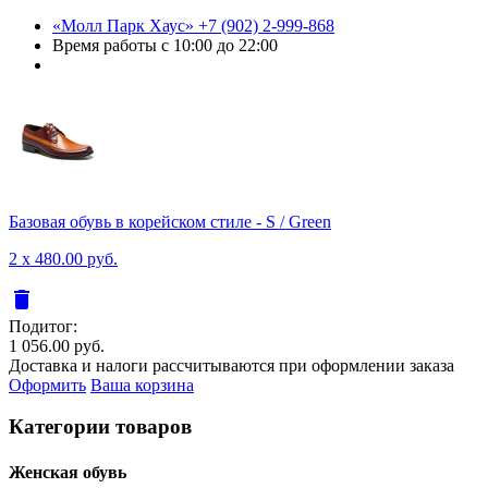
«Молл Парк Хаус»
+7 (902) 2-999-868
Время работы
с 10:00 до 22:00
Базовая обувь в корейском стиле - S / Green
2 x 480.00 руб.
delete
Подитог:
1 056.00 руб.
Доставка и налоги рассчитываются при оформлении заказа
Оформить
Ваша корзина
Категории товаров
Женcкая обувь