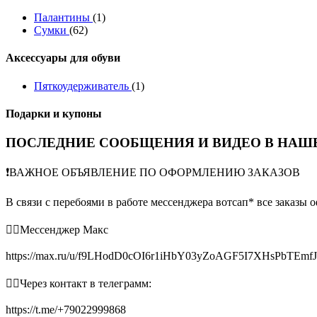
Палантины
(1)
Сумки
(62)
Аксессуары для обуви
Пяткоудерживатель
(1)
Подарки и купоны
ПОСЛЕДНИЕ СООБЩЕНИЯ И ВИДЕО В НАШЕ
❗️ВАЖНОЕ ОБЪЯВЛЕНИЕ ПО ОФОРМЛЕНИЮ ЗАКАЗОВ
В связи с перебоями в работе мессенджера вотсап* все заказы 
👉🏻Мессенджер Макс
https://max.ru/u/f9LHodD0cOI6r1iHbY03yZoAGF5I7XHsPbTEmf
👉🏻Через контакт в телеграмм:
https://t.me/+79022999868