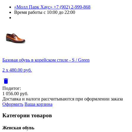
«Молл Парк Хаус»
+7 (902) 2-999-868
Время работы
с 10:00 до 22:00
Базовая обувь в корейском стиле - S / Green
2 x 480.00 руб.
delete
Подитог:
1 056.00 руб.
Доставка и налоги рассчитываются при оформлении заказа
Оформить
Ваша корзина
Категории товаров
Женcкая обувь