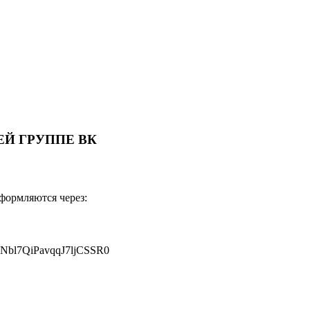
Й ГРУППЕ ВК
оформляются через:
JNbl7QiPavqqJ7ljCSSR0