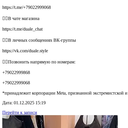
https://t.me/+79022999068
👉🏻В чате магазина
https://t.me/duale_chat
👉🏻В личных сообщениях ВК-группы
https://vk.com/duale.style
👉🏻Позвонить напрямую по номерам:
+79022999868
+79022999068
*принадлежит корпорации Meta, признанной экстремистской и
Дата: 01.12.2025 15:19
Перейти к записи