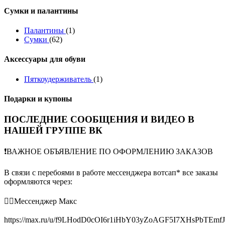
Сумки и палантины
Палантины
(1)
Сумки
(62)
Аксессуары для обуви
Пяткоудерживатель
(1)
Подарки и купоны
ПОСЛЕДНИЕ СООБЩЕНИЯ И ВИДЕО В
НАШЕЙ ГРУППЕ ВК
❗️ВАЖНОЕ ОБЪЯВЛЕНИЕ ПО ОФОРМЛЕНИЮ ЗАКАЗОВ
В связи с перебоями в работе мессенджера вотсап* все заказы
оформляются через:
👉🏻Мессенджер Макс
https://max.ru/u/f9LHodD0cOI6r1iHbY03yZoAGF5I7XHsPbTEmf