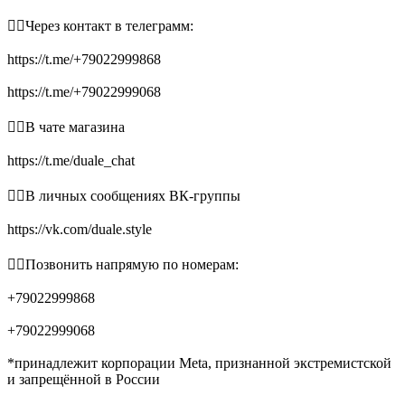
👉🏻Через контакт в телеграмм:
https://t.me/+79022999868
https://t.me/+79022999068
👉🏻В чате магазина
https://t.me/duale_chat
👉🏻В личных сообщениях ВК-группы
https://vk.com/duale.style
👉🏻Позвонить напрямую по номерам:
+79022999868
+79022999068
*принадлежит корпорации Meta, признанной экстремистской
и запрещённой в России