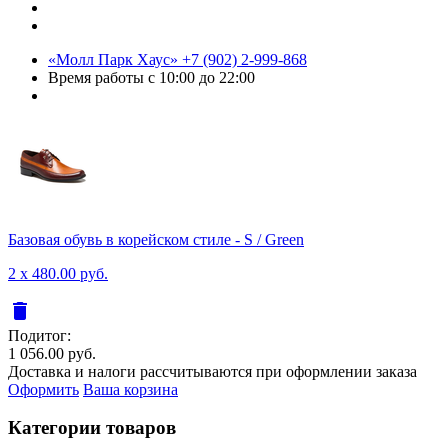
«Молл Парк Хаус»
+7 (902) 2-999-868
Время работы
с 10:00 до 22:00
Базовая обувь в корейском стиле - S / Green
2 x 480.00 руб.
delete
Подитог:
1 056.00 руб.
Доставка и налоги рассчитываются при оформлении заказа
Оформить
Ваша корзина
Категории товаров