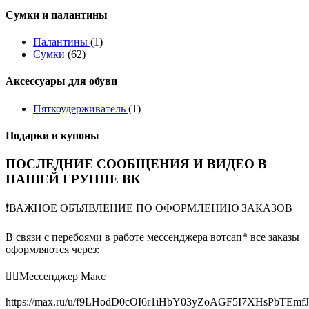
Сумки и палантины
Палантины
(1)
Сумки
(62)
Аксессуары для обуви
Пяткоудерживатель
(1)
Подарки и купоны
ПОСЛЕДНИЕ СООБЩЕНИЯ И ВИДЕО В
НАШЕЙ ГРУППЕ ВК
❗️ВАЖНОЕ ОБЪЯВЛЕНИЕ ПО ОФОРМЛЕНИЮ ЗАКАЗОВ
В связи с перебоями в работе мессенджера вотсап* все заказы
оформляются через:
👉🏻Мессенджер Макс
https://max.ru/u/f9LHodD0cOI6r1iHbY03yZoAGF5I7XHsPbTEmf