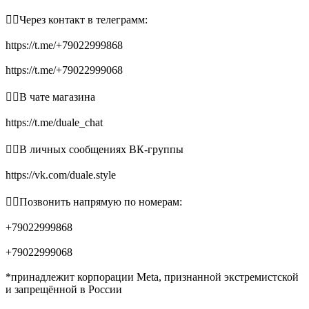
👉🏻Через контакт в телеграмм:
https://t.me/+79022999868
https://t.me/+79022999068
👉🏻В чате магазина
https://t.me/duale_chat
👉🏻В личных сообщениях ВК-группы
https://vk.com/duale.style
👉🏻Позвонить напрямую по номерам:
+79022999868
+79022999068
*принадлежит корпорации Meta, признанной экстремистской
и запрещённой в России