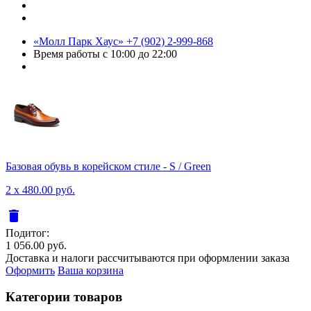
«Молл Парк Хаус»
+7 (902) 2-999-868
Время работы
с 10:00 до 22:00
Базовая обувь в корейском стиле - S / Green
2 x 480.00 руб.
delete
Подитог:
1 056.00 руб.
Доставка и налоги рассчитываются при оформлении заказа
Оформить
Ваша корзина
Категории товаров