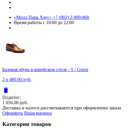
«Молл Парк Хаус»
+7 (902) 2-999-868
Время работы
с 10:00 до 22:00
Базовая обувь в корейском стиле - S / Green
2 x 480.00 руб.
delete
Подитог:
1 056.00 руб.
Доставка и налоги рассчитываются при оформлении заказа
Оформить
Ваша корзина
Категории товаров