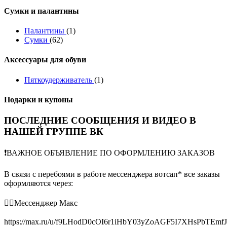
Сумки и палантины
Палантины
(1)
Сумки
(62)
Аксессуары для обуви
Пяткоудерживатель
(1)
Подарки и купоны
ПОСЛЕДНИЕ СООБЩЕНИЯ И ВИДЕО В
НАШЕЙ ГРУППЕ ВК
❗️ВАЖНОЕ ОБЪЯВЛЕНИЕ ПО ОФОРМЛЕНИЮ ЗАКАЗОВ
В связи с перебоями в работе мессенджера вотсап* все заказы
оформляются через:
👉🏻Мессенджер Макс
https://max.ru/u/f9LHodD0cOI6r1iHbY03yZoAGF5I7XHsPbTEmf