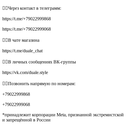
👉🏻Через контакт в телеграмм:
https://t.me/+79022999868
https://t.me/+79022999068
👉🏻В чате магазина
https://t.me/duale_chat
👉🏻В личных сообщениях ВК-группы
https://vk.com/duale.style
👉🏻Позвонить напрямую по номерам:
+79022999868
+79022999068
*принадлежит корпорации Meta, признанной экстремистской
и запрещённой в России