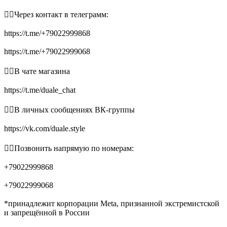
👉🏻Через контакт в телеграмм:
https://t.me/+79022999868
https://t.me/+79022999068
👉🏻В чате магазина
https://t.me/duale_chat
👉🏻В личных сообщениях ВК-группы
https://vk.com/duale.style
👉🏻Позвонить напрямую по номерам:
+79022999868
+79022999068
*принадлежит корпорации Meta, признанной экстремистской
и запрещённой в России