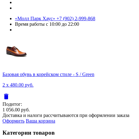
«Молл Парк Хаус»
+7 (902) 2-999-868
Время работы
с 10:00 до 22:00
Базовая обувь в корейском стиле - S / Green
2 x 480.00 руб.
delete
Подитог:
1 056.00 руб.
Доставка и налоги рассчитываются при оформлении заказа
Оформить
Ваша корзина
Категории товаров