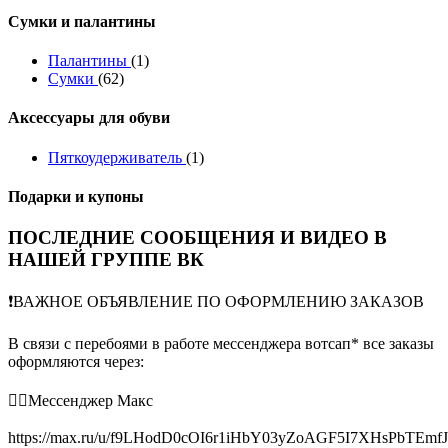
Сумки и палантины
Палантины
(1)
Сумки
(62)
Аксессуары для обуви
Пяткоудерживатель
(1)
Подарки и купоны
ПОСЛЕДНИЕ СООБЩЕНИЯ И ВИДЕО В
НАШЕЙ ГРУППЕ ВК
❗️ВАЖНОЕ ОБЪЯВЛЕНИЕ ПО ОФОРМЛЕНИЮ ЗАКАЗОВ
В связи с перебоями в работе мессенджера вотсап* все заказы
оформляются через:
👉🏻Мессенджер Макс
https://max.ru/u/f9LHodD0cOI6r1iHbY03yZoAGF5I7XHsPbTEmf