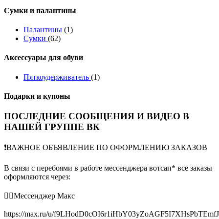
Сумки и палантины
Палантины
(1)
Сумки
(62)
Аксессуары для обуви
Пяткоудерживатель
(1)
Подарки и купоны
ПОСЛЕДНИЕ СООБЩЕНИЯ И ВИДЕО В
НАШЕЙ ГРУППЕ ВК
❗️ВАЖНОЕ ОБЪЯВЛЕНИЕ ПО ОФОРМЛЕНИЮ ЗАКАЗОВ
В связи с перебоями в работе мессенджера вотсап* все заказы
оформляются через:
👉🏻Мессенджер Макс
https://max.ru/u/f9LHodD0cOI6r1iHbY03yZoAGF5I7XHsPbTEmf