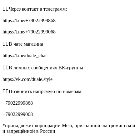
👉🏻Через контакт в телеграмм:
https://t.me/+79022999868
https://t.me/+79022999068
👉🏻В чате магазина
https://t.me/duale_chat
👉🏻В личных сообщениях ВК-группы
https://vk.com/duale.style
👉🏻Позвонить напрямую по номерам:
+79022999868
+79022999068
*принадлежит корпорации Meta, признанной экстремистской
и запрещённой в России