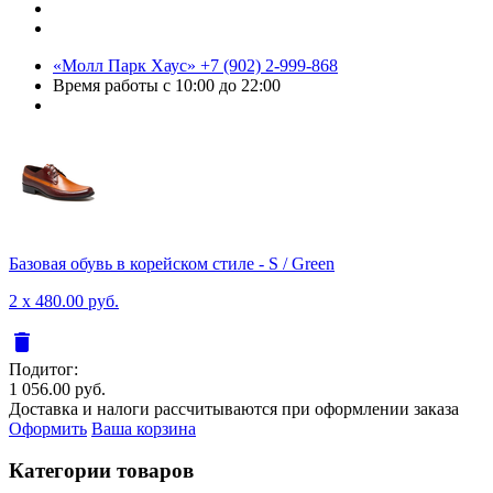
«Молл Парк Хаус»
+7 (902) 2-999-868
Время работы
с 10:00 до 22:00
Базовая обувь в корейском стиле - S / Green
2 x 480.00 руб.
delete
Подитог:
1 056.00 руб.
Доставка и налоги рассчитываются при оформлении заказа
Оформить
Ваша корзина
Категории товаров