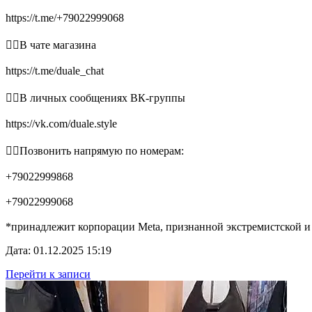
https://t.me/+79022999068
👉🏻В чате магазина
https://t.me/duale_chat
👉🏻В личных сообщениях ВК-группы
https://vk.com/duale.style
👉🏻Позвонить напрямую по номерам:
+79022999868
+79022999068
*принадлежит корпорации Meta, признанной экстремистской и
Дата: 01.12.2025 15:19
Перейти к записи