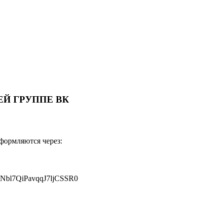
Й ГРУППЕ ВК
оформляются через:
JNbl7QiPavqqJ7ljCSSR0