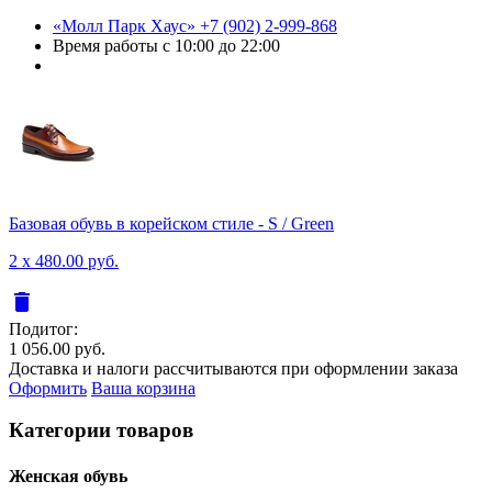
«Молл Парк Хаус»
+7 (902) 2-999-868
Время работы
с 10:00 до 22:00
Базовая обувь в корейском стиле - S / Green
2 x 480.00 руб.
delete
Подитог:
1 056.00 руб.
Доставка и налоги рассчитываются при оформлении заказа
Оформить
Ваша корзина
Категории товаров
Женcкая обувь