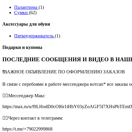
Палантины
(1)
Сумки
(62)
Аксессуары для обуви
Пяткоудерживатель
(1)
Подарки и купоны
ПОСЛЕДНИЕ СООБЩЕНИЯ И ВИДЕО В НАШЕ
❗️ВАЖНОЕ ОБЪЯВЛЕНИЕ ПО ОФОРМЛЕНИЮ ЗАКАЗОВ
В связи с перебоями в работе мессенджера вотсап* все заказы 
👉🏻Мессенджер Макс
https://max.ru/u/f9LHodD0cOI6r1iHbY03yZoAGF5I7XHsPbTEmf
👉🏻Через контакт в телеграмм:
https://t.me/+79022999868