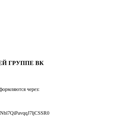
Й ГРУППЕ ВК
оформляются через:
JNbl7QiPavqqJ7ljCSSR0