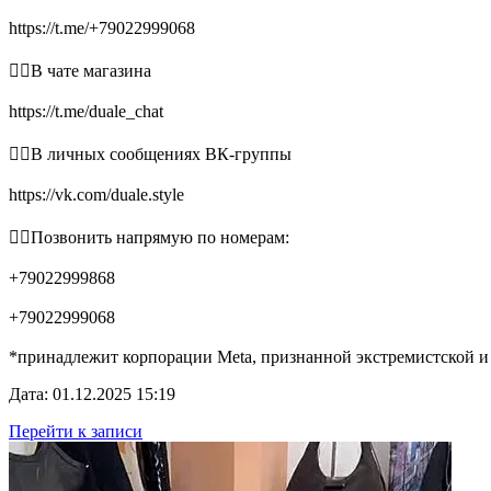
https://t.me/+79022999068
👉🏻В чате магазина
https://t.me/duale_chat
👉🏻В личных сообщениях ВК-группы
https://vk.com/duale.style
👉🏻Позвонить напрямую по номерам:
+79022999868
+79022999068
*принадлежит корпорации Meta, признанной экстремистской и
Дата: 01.12.2025 15:19
Перейти к записи