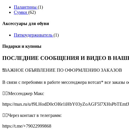
Палантины
(1)
Сумки
(62)
Аксессуары для обуви
Пяткоудерживатель
(1)
Подарки и купоны
ПОСЛЕДНИЕ СООБЩЕНИЯ И ВИДЕО В НАШЕ
❗️ВАЖНОЕ ОБЪЯВЛЕНИЕ ПО ОФОРМЛЕНИЮ ЗАКАЗОВ
В связи с перебоями в работе мессенджера вотсап* все заказы 
👉🏻Мессенджер Макс
https://max.ru/u/f9LHodD0cOI6r1iHbY03yZoAGF5I7XHsPbTEmf
👉🏻Через контакт в телеграмм:
https://t.me/+79022999868