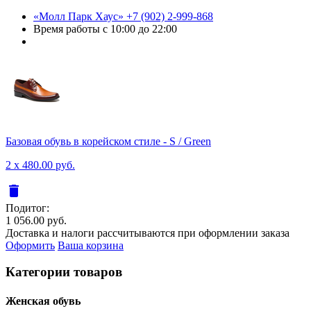
«Молл Парк Хаус»
+7 (902) 2-999-868
Время работы
с 10:00 до 22:00
Базовая обувь в корейском стиле - S / Green
2 x 480.00 руб.
delete
Подитог:
1 056.00 руб.
Доставка и налоги рассчитываются при оформлении заказа
Оформить
Ваша корзина
Категории товаров
Женcкая обувь