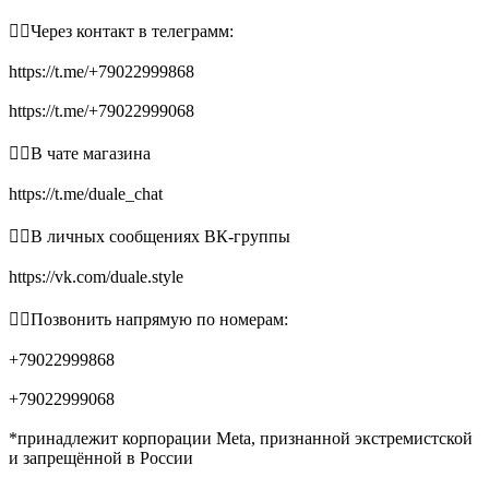
👉🏻Через контакт в телеграмм:
https://t.me/+79022999868
https://t.me/+79022999068
👉🏻В чате магазина
https://t.me/duale_chat
👉🏻В личных сообщениях ВК-группы
https://vk.com/duale.style
👉🏻Позвонить напрямую по номерам:
+79022999868
+79022999068
*принадлежит корпорации Meta, признанной экстремистской
и запрещённой в России