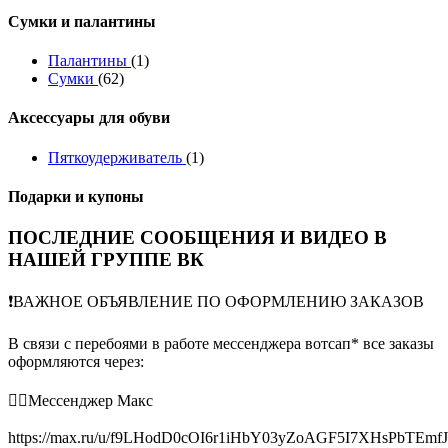
Сумки и палантины
Палантины
(1)
Сумки
(62)
Аксессуары для обуви
Пяткоудерживатель
(1)
Подарки и купоны
ПОСЛЕДНИЕ СООБЩЕНИЯ И ВИДЕО В
НАШЕЙ ГРУППЕ ВК
❗️ВАЖНОЕ ОБЪЯВЛЕНИЕ ПО ОФОРМЛЕНИЮ ЗАКАЗОВ
В связи с перебоями в работе мессенджера вотсап* все заказы
оформляются через:
👉🏻Мессенджер Макс
https://max.ru/u/f9LHodD0cOI6r1iHbY03yZoAGF5I7XHsPbTEmf