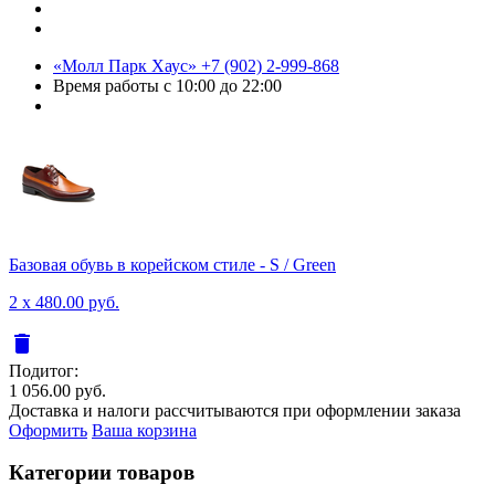
«Молл Парк Хаус»
+7 (902) 2-999-868
Время работы
с 10:00 до 22:00
Базовая обувь в корейском стиле - S / Green
2 x 480.00 руб.
delete
Подитог:
1 056.00 руб.
Доставка и налоги рассчитываются при оформлении заказа
Оформить
Ваша корзина
Категории товаров